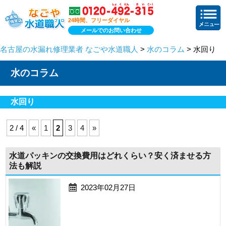
24時間、フリーダイヤル
メールでのお問い合わせ
名古屋の水漏れ修理業者 なごや水道職人
>
水のコラム
> 水回り
水のコラム
水回り
2 / 4
«
1
2
3
4
»
水道パッキンの交換費用はどれくらい？安く済ませる方
法も解説
2023年02月27日