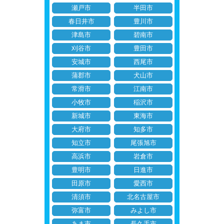
瀬戸市
半田市
春日井市
豊川市
津島市
碧南市
刈谷市
豊田市
安城市
西尾市
蒲郡市
犬山市
常滑市
江南市
小牧市
稲沢市
新城市
東海市
大府市
知多市
知立市
尾張旭市
高浜市
岩倉市
豊明市
日進市
田原市
愛西市
清須市
北名古屋市
弥富市
みよし市