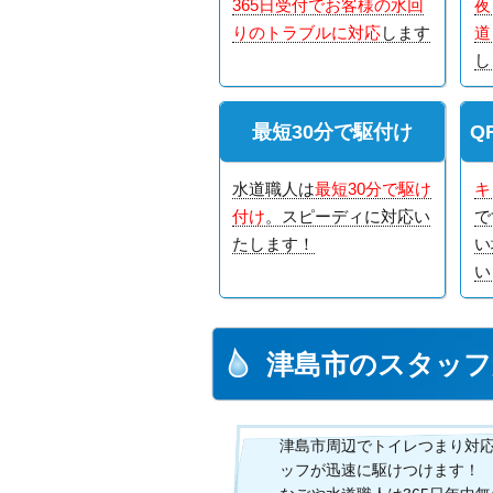
365日受付でお客様の水回
夜
りのトラブルに対応
します
道
し
最短30分で駆付け
Q
水道職人は
最短30分で駆け
キ
付け
。スピーディに対応い
で
たします！
い
い
津島市のスタッフ
津島市周辺でトイレつまり対
ッフが迅速に駆けつけます！