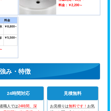
～
料金：￥2,200～
料金
水
￥8,800~
ま
￥5,500~
～
～
強み・特徴
24時間対応
見積無料
道職人では
24時間、深
お見積りは
無料です！
お気