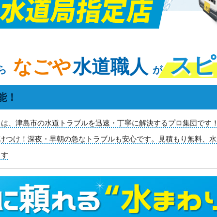
スピ
なごや
水道職人
ら
が
能！
は、津島市の水道トラブルを迅速・丁寧に解決するプロ集団です！
で駆けつけ！深夜・早朝の急なトラブルも安心です。見積もり無料、
ます