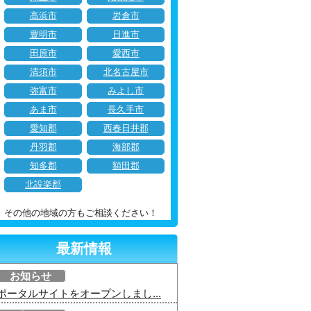
高浜市
岩倉市
豊明市
日進市
田原市
愛西市
清須市
北名古屋市
弥富市
みよし市
あま市
長久手市
愛知郡
西春日井郡
丹羽郡
海部郡
知多郡
額田郡
北設楽郡
その他の地域の方もご相談ください！
最新情報
お知らせ
ポータルサイトをオープンしまし...