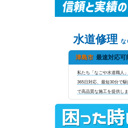
水道修理
な
津島市
最速対応可
私たち「なごや水道職人」
365日対応、最短30分
で高品質な施工を提供し