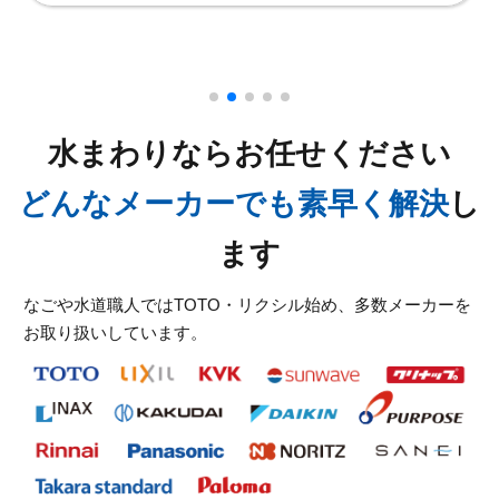
古い建物なので他の水回りで困ったらよろしくお願い
します。
2026/03/28
ありがとうございました。
愛知県名古屋市緑区有松町へトイレ水漏れでお伺いし
ました。
2026/02/27
水まわりならお任せください
愛知県名古屋市名東区へ台所蛇口水漏れ修理に向かい
どんなメーカーでも素早く解決
し
ました
ます
2026/02/06
愛知県名古屋市北区山田でトイレ水漏れでお伺いしま
なごや水道職人ではTOTO・リクシル始め、多数メーカーを
した
お取り扱いしています。
2026/02/02
愛知県名古屋市緑区鳴海町へトイレ水漏れトラブルで
お伺いしました。
スタッフの修理報告や事例の一覧はこちら