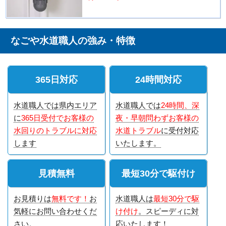
なごや水道職人の強み・特徴
365日対応
24時間対応
水道職人では県内エリア
水道職人では
24時間、深
に
365日受付でお客様の
夜・早朝問わずお客様の
水回りのトラブルに対応
水道トラブル
に受付対応
します
いたします。
見積無料
最短30分で駆付け
お見積りは
無料です！
お
水道職人は
最短30分で駆
気軽にお問い合わせくだ
け付け
。スピーディに対
さい。
応いたします！