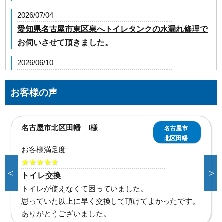
2026/07/04
愛知県名古屋市東区泉へトイレタンクの水漏れ修理で
お伺いさせて頂きました。
2026/06/10
愛知県名古屋市中川区法華西町へ厨房の給水管水漏れ
修理でお伺いさせて頂きました。
お客様の声
2026/06/10
愛知県名古屋市天白区横町へ洗濯排水詰まりトラブル
名古屋市東区泉 T様
名古屋
でお伺い致しました。
市東区
泉
2026/04/16
お客様満足度
愛知県名古屋市守山区へ排水詰まり修理に伺いました
★★★★★
＜
＞
トイレタンク水漏れ
2026/04/01
的確な調査と見積もりで安心して作業して頂けまし
愛知県名古屋市千種区千種で洗濯機排水詰まりでお伺
た。
いしました。