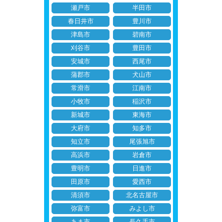
瀬戸市
半田市
春日井市
豊川市
津島市
碧南市
刈谷市
豊田市
安城市
西尾市
蒲郡市
犬山市
常滑市
江南市
小牧市
稲沢市
新城市
東海市
大府市
知多市
知立市
尾張旭市
高浜市
岩倉市
豊明市
日進市
田原市
愛西市
清須市
北名古屋市
弥富市
みよし市
あま市
長久手市