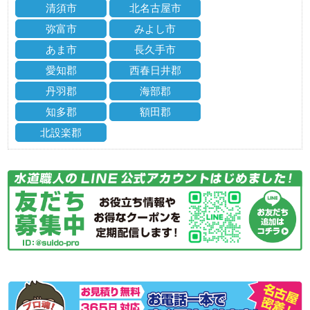
清須市
北名古屋市
弥富市
みよし市
あま市
長久手市
愛知郡
西春日井郡
丹羽郡
海部郡
知多郡
額田郡
北設楽郡