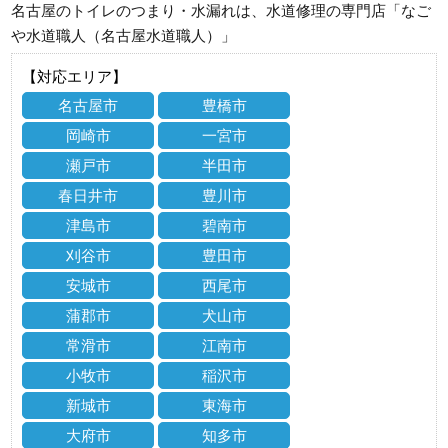
名古屋のトイレのつまり・水漏れは、水道修理の専門店「なご
や水道職人（名古屋水道職人）」
【対応エリア】
名古屋市
豊橋市
岡崎市
一宮市
瀬戸市
半田市
春日井市
豊川市
津島市
碧南市
刈谷市
豊田市
安城市
西尾市
蒲郡市
犬山市
常滑市
江南市
小牧市
稲沢市
新城市
東海市
大府市
知多市