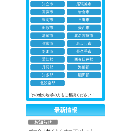
知立市
尾張旭市
高浜市
岩倉市
豊明市
日進市
田原市
愛西市
清須市
北名古屋市
弥富市
みよし市
あま市
長久手市
愛知郡
西春日井郡
丹羽郡
海部郡
知多郡
額田郡
北設楽郡
その他の地域の方もご相談ください！
最新情報
お知らせ
ポータルサイトをオープンしまし...