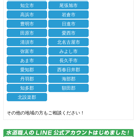
知立市
尾張旭市
高浜市
岩倉市
豊明市
日進市
田原市
愛西市
清須市
北名古屋市
弥富市
みよし市
あま市
長久手市
愛知郡
西春日井郡
丹羽郡
海部郡
知多郡
額田郡
北設楽郡
その他の地域の方もご相談ください！