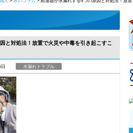
職人
>
水のコラム
> 給湯器が水漏れする4つの原因と対処法！放
原因と対処法！放置で火災や中毒を引き起こすこ
26日
水漏れトラブル