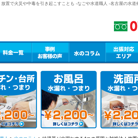
放置で火災や中毒を引き起こすことも -なごや水道職人 -名古屋の水