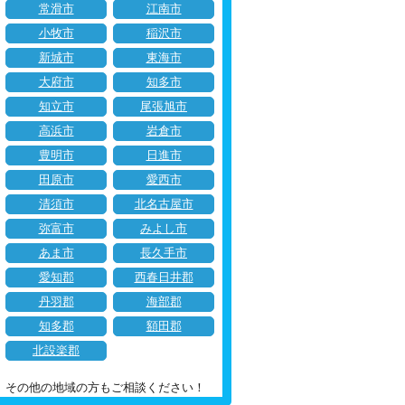
常滑市
江南市
小牧市
稲沢市
新城市
東海市
大府市
知多市
知立市
尾張旭市
高浜市
岩倉市
豊明市
日進市
田原市
愛西市
清須市
北名古屋市
弥富市
みよし市
あま市
長久手市
愛知郡
西春日井郡
丹羽郡
海部郡
知多郡
額田郡
北設楽郡
その他の地域の方もご相談ください！