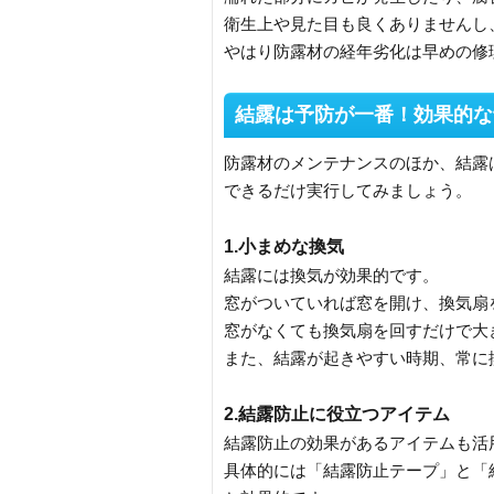
衛生上や見た目も良くありませんし
やはり防露材の経年劣化は早めの修
結露は予防が一番！効果的な
防露材のメンテナンスのほか、結露
できるだけ実行してみましょう。
1.小まめな換気
結露には換気が効果的です。
窓がついていれば窓を開け、換気扇
窓がなくても換気扇を回すだけで大
また、結露が起きやすい時期、常に
2.結露防止に役立つアイテム
結露防止の効果があるアイテムも活
具体的には「結露防止テープ」と「