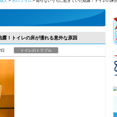
職人
>
水のコラム
> 知らないうちに起きていた結露！トイレの床
結露！トイレの床が濡れる意外な原因
22日
トイレのトラブル