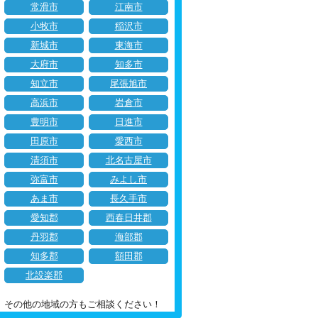
常滑市
江南市
小牧市
稲沢市
新城市
東海市
大府市
知多市
知立市
尾張旭市
高浜市
岩倉市
豊明市
日進市
田原市
愛西市
清須市
北名古屋市
弥富市
みよし市
あま市
長久手市
愛知郡
西春日井郡
丹羽郡
海部郡
知多郡
額田郡
北設楽郡
その他の地域の方もご相談ください！