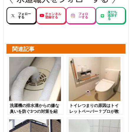
友だち
フォロー
チャンネル
フォロ
追加す
する
登録する
ーする
る
関連記事
洗濯機の排水溝からの嫌な
トイレつまりの原因はトイ
臭いを防ぐ3つの対策を紹
レットペーパー？プロが教
介
える対処法