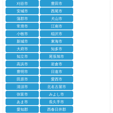
刈谷市
豊田市
安城市
西尾市
蒲郡市
犬山市
常滑市
江南市
小牧市
稲沢市
新城市
東海市
大府市
知多市
知立市
尾張旭市
高浜市
岩倉市
豊明市
日進市
田原市
愛西市
清須市
北名古屋市
弥富市
みよし市
あま市
長久手市
愛知郡
西春日井郡