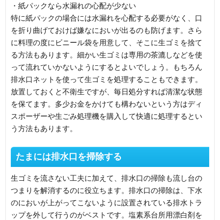
・紙パックなら水漏れの心配が少ない
特に紙パックの場合には水漏れを心配する必要がなく、口
を折り曲げておけば嫌なにおいが出るのも防げます。さら
に料理の度にビニール袋を用意して、そこに生ゴミを捨て
る方法もあります。細かい生ゴミは専用の茶漉しなどを使
って流れていかないようにするとよいでしょう。もちろん
排水口ネットを使って生ゴミを処理することもできます。
放置しておくと不衛生ですが、毎日処分すれば清潔な状態
を保てます。多少お金をかけても構わないという方はディ
スポーザーや生ごみ処理機を購入して快適に処理するとい
う方法もあります。
たまには排水口を掃除する
生ゴミを流さない工夫に加えて、排水口の掃除も流し台の
つまりを解消するのに役立ちます。排水口の掃除は、下水
のにおいが上がってこないように設置されている排水トラ
ップを外して行うのがベストです。塩素系台所用漂白剤を