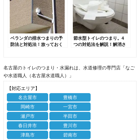
ベランダの排水つまりの予
節水型トイレのつまり。4
防法と対処法！放っておく
つの対処法を解説！解消さ
とご近所トラブルに発展す
れない場合は専門業者に相
ることも
談を
名古屋のトイレのつまり・水漏れは、水道修理の専門店「なご
や水道職人（名古屋水道職人）」
【対応エリア】
名古屋市
豊橋市
岡崎市
一宮市
瀬戸市
半田市
春日井市
豊川市
津島市
碧南市