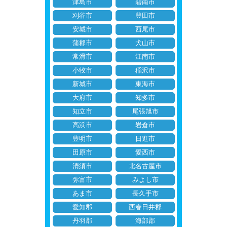
津島市
碧南市
刈谷市
豊田市
安城市
西尾市
蒲郡市
犬山市
常滑市
江南市
小牧市
稲沢市
新城市
東海市
大府市
知多市
知立市
尾張旭市
高浜市
岩倉市
豊明市
日進市
田原市
愛西市
清須市
北名古屋市
弥富市
みよし市
あま市
長久手市
愛知郡
西春日井郡
丹羽郡
海部郡