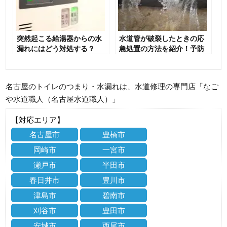
突然起こる給湯器からの水
水道管が破裂したときの応
漏れにはどう対処する？
急処置の方法を紹介！予防
策も解説
名古屋のトイレのつまり・水漏れは、水道修理の専門店「なご
や水道職人（名古屋水道職人）」
【対応エリア】
名古屋市
豊橋市
岡崎市
一宮市
瀬戸市
半田市
春日井市
豊川市
津島市
碧南市
刈谷市
豊田市
安城市
西尾市