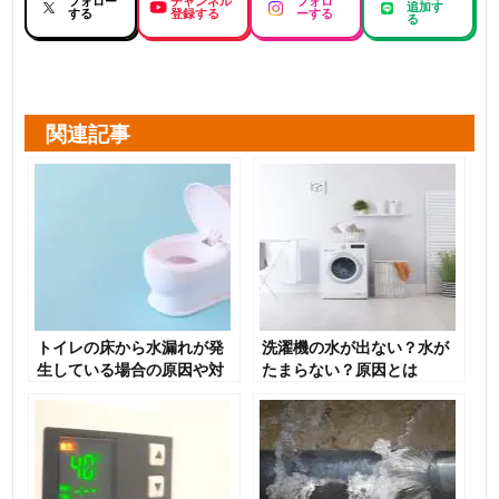
フォロー
チャンネル
フォロ
追加す
する
登録する
ーする
る
関連記事
トイレの床から水漏れが発
洗濯機の水が出ない？水が
生している場合の原因や対
たまらない？原因とは
処法を解説！