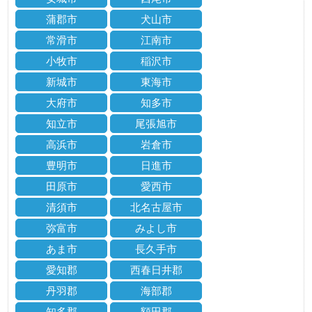
蒲郡市
犬山市
常滑市
江南市
小牧市
稲沢市
新城市
東海市
大府市
知多市
知立市
尾張旭市
高浜市
岩倉市
豊明市
日進市
田原市
愛西市
清須市
北名古屋市
弥富市
みよし市
あま市
長久手市
愛知郡
西春日井郡
丹羽郡
海部郡
知多郡
額田郡