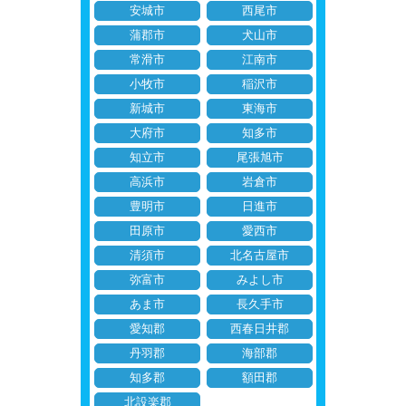
安城市
西尾市
蒲郡市
犬山市
常滑市
江南市
小牧市
稲沢市
新城市
東海市
大府市
知多市
知立市
尾張旭市
高浜市
岩倉市
豊明市
日進市
田原市
愛西市
清須市
北名古屋市
弥富市
みよし市
あま市
長久手市
愛知郡
西春日井郡
丹羽郡
海部郡
知多郡
額田郡
北設楽郡