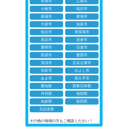
常滑市
江南市
小牧市
稲沢市
新城市
東海市
大府市
知多市
知立市
尾張旭市
高浜市
岩倉市
豊明市
日進市
田原市
愛西市
清須市
北名古屋市
弥富市
みよし市
あま市
長久手市
愛知郡
西春日井郡
丹羽郡
海部郡
知多郡
額田郡
北設楽郡
その他の地域の方もご相談ください！