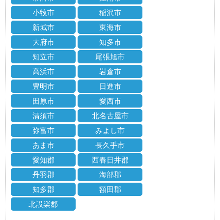
小牧市
稲沢市
新城市
東海市
大府市
知多市
知立市
尾張旭市
高浜市
岩倉市
豊明市
日進市
田原市
愛西市
清須市
北名古屋市
弥富市
みよし市
あま市
長久手市
愛知郡
西春日井郡
丹羽郡
海部郡
知多郡
額田郡
北設楽郡