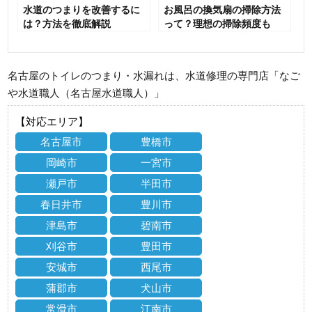
水道のつまりを改善するに
お風呂の換気扇の掃除方法
は？方法を徹底解説
って？理想の掃除頻度も
名古屋のトイレのつまり・水漏れは、水道修理の専門店「なご
や水道職人（名古屋水道職人）」
【対応エリア】
名古屋市
豊橋市
岡崎市
一宮市
瀬戸市
半田市
春日井市
豊川市
津島市
碧南市
刈谷市
豊田市
安城市
西尾市
蒲郡市
犬山市
常滑市
江南市