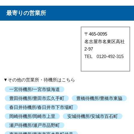
最寄りの営業所
〒465-0095
名古屋市名東区高社
2-97
TEL 0120-492-315
▼その他の営業所・待機所はこちら
一宮待機所/一宮市猿海道
豊田待機所/豊田市広久手町
豊橋待機所/豊橋市東脇
春日井待機所/春日井市下市場町
岡崎待機所/岡崎市上里
安城待機所/安城市百石町
瀬戸待機所/瀬戸市品野町