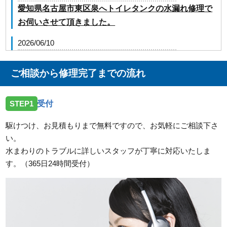
愛知県名古屋市東区泉へトイレタンクの水漏れ修理で
お伺いさせて頂きました。
2026/06/10
愛知県名古屋市中川区法華西町へ厨房の給水管水漏れ
修理でお伺いさせて頂きました。
ご相談から修理完了までの流れ
2026/06/10
STEP1
受付
愛知県名古屋市天白区横町へ洗濯排水詰まりトラブル
でお伺い致しました。
駆けつけ、お見積もりまで無料ですので、お気軽にご相談下さ
い。
2026/04/16
水まわりのトラブルに詳しいスタッフが丁寧に対応いたしま
愛知県名古屋市守山区へ排水詰まり修理に伺いました
す。（365日24時間受付）
2026/04/01
愛知県名古屋市千種区千種で洗濯機排水詰まりでお伺
いしました。
2026/03/28