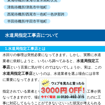
東海待機所/東海市富木島町伏見
津島待機所/津島市中地町
西尾待機所/西尾市一色町一色伊那跨
半田待機所/半田市平地町
水道局指定工事店について
1.水道局指定工事店とは
水回りの修理は突然必要になってきます。しかし、実際に水道
水道局指定工
業者に依頼しようと、いろいろ調べてみると、
事店
という言葉に気が付くのではないでしょうか。実は、この
水道局指定工事店
というのは、水道業者を選ぶ場合には非常
に重要になってきます。
指定されている業者とそうでない業者とでは、できる工事が異
なってきますので、場合によっては、せっかく依頼したのに工
事に対応してもらうことができないといった状況が考えられる