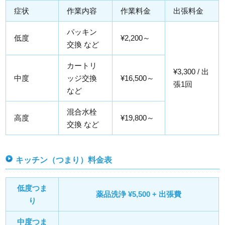
症状
作業内容
作業料金
出張料金
パッキン
低度
¥2,200～
交換 など
カートリ
¥3,300 / 出
中度
ッジ交換
¥16,500～
張1回
など
混合水栓
高度
¥19,800～
交換 など
キッチン（つまり）料金表
低度つま
薬品洗浄 ¥5,500 + 出張費
り
中度つま