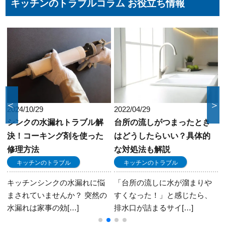
キッチンのトラブルコラム お役立ち情報
合に合わせた方法をお選びいただけます。
＜
＞
2022/04/29
2021/10/07
台所の流しがつまったとき
真夏のキッチンの天敵！コ
はどうしたらいい？具体的
バエの撃退法とは？
な対処法も解説
キッチンのトラブル
キッチンのトラブル
気温が高くなると、まるで風
物詩かのようにキッチンのシ
「台所の流しに水が溜まりや
ンク周りを飛び回る[…]
の
すくなった！」と感じたら、
排水口が詰まるサイ[…]