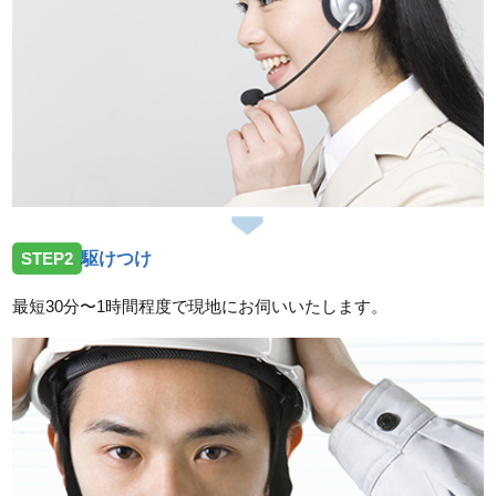
愛知県名古屋市緑区有松町へトイレ水漏れでお伺いし
ました。
2026/02/27
愛知県名古屋市名東区へ台所蛇口水漏れ修理に向かい
ました
2026/02/06
愛知県名古屋市北区山田でトイレ水漏れでお伺いしま
STEP2
駆けつけ
した
最短30分〜1時間程度で現地にお伺いいたします。
2026/02/02
愛知県名古屋市緑区鳴海町へトイレ水漏れトラブルで
お伺いしました。
スタッフの修理報告や事例の一覧はこちら