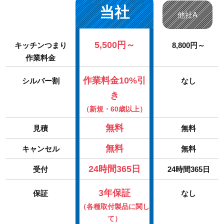
当社
他社A
5,500円～
キッチンつまり
8,800円～
作業料金
作業料金10%引
シルバー割
なし
き
（新規・60歳以上）
無料
見積
無料
無料
キャンセル
無料
24時間365日
受付
24時間365日
3年保証
保証
なし
（各種取付製品に関し
て）