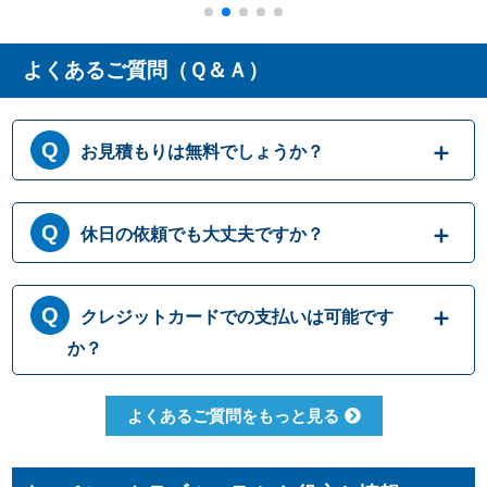
よくあるご質問（Ｑ＆Ａ）
お見積もりは無料でしょうか？
はい、まずは専門スタッフがお伺いし実際に
休日の依頼でも大丈夫ですか？
目で見て現場調査を行います。確認した内容
を元に、無料でお見積もりをご提示させてい
ただきます。もしお見積り内容がご希望に沿
365日営業しております。休日、祝日、年末年
クレジットカードでの支払いは可能です
わない場合も、キャンセル料等は一切発生い
始いつでも対応可能です。それにかかる追加
たしません。お見積り内容にご納得・ご署名
料金は発生しません。ご安心ください。
か？
いただかなければ作業を行うことはございま
せんので、安心してまずはご相談ください。
クレジットカードのご利用は、VISA、
よくあるご質問をもっと見る
Master、JCBカードからお選びいただけま
す。クレジット以外にも、現金、銀行振込、
コンビニ決済、QR決済など、お客さまのご都