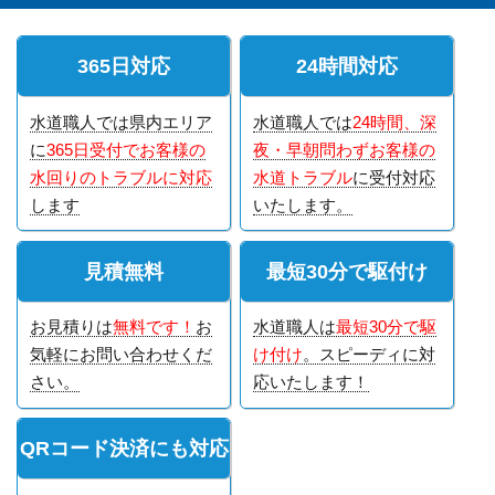
365日対応
24時間対応
水道職人では県内エリア
水道職人では
24時間、深
に
365日受付でお客様の
夜・早朝問わずお客様の
水回りのトラブルに対応
水道トラブル
に受付対応
します
いたします。
見積無料
最短30分で駆付け
お見積りは
無料です！
お
水道職人は
最短30分で駆
気軽にお問い合わせくだ
け付け
。スピーディに対
さい。
応いたします！
QRコード決済にも対応