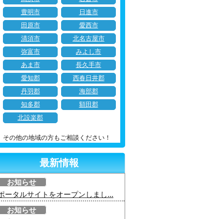
豊明市
日進市
田原市
愛西市
清須市
北名古屋市
弥富市
みよし市
あま市
長久手市
愛知郡
西春日井郡
丹羽郡
海部郡
知多郡
額田郡
北設楽郡
その他の地域の方もご相談ください！
最新情報
お知らせ
ポータルサイトをオープンしまし...
お知らせ