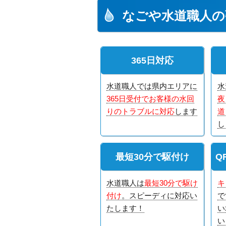
なごや水道職人の
365日対応
水道職人では県内エリアに
水
365日受付でお客様の水回
夜
りのトラブルに対応
します
道
し
最短30分で駆付け
Q
水道職人は
最短30分で駆け
キ
付け
。スピーディに対応い
で
たします！
い
い