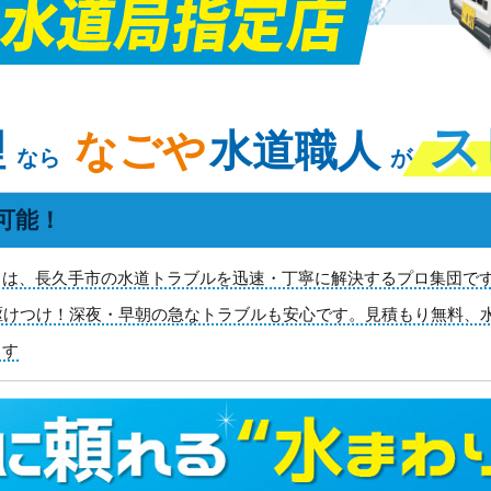
ス
理
なごや
水道職人
なら
が
可能！
は、長久手市の水道トラブルを迅速・丁寧に解決するプロ集団です！
駆けつけ！深夜・早朝の急なトラブルも安心です。見積もり無料、
ます