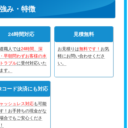
強み・特徴
24時間対応
見積無料
道職人では
24時間、深
お見積りは
無料です！
お気
・早朝問わずお客様の水
軽にお問い合わせくださ
トラブル
に受付対応いた
い。
ます。
Rコード決済にも対応
ャッシュレス対応
も可能
す！お手持ちの現金がな
場合でもご安心くださ
！