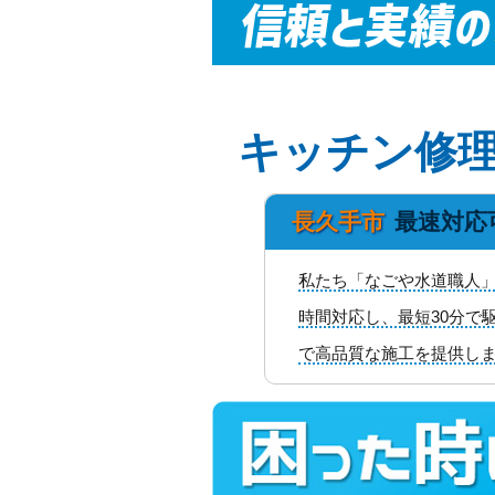
キッチン修
長久手市
最速対応
私たち「なごや水道職人」
時間対応し、最短30分で
で高品質な施工を提供し