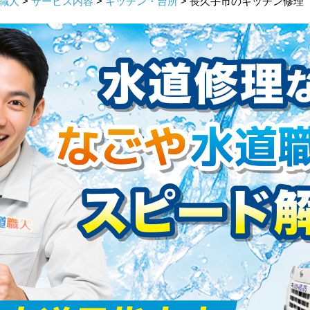
職人
>
サービス内容
>
キッチン・台所
> 長久手市のキッチン修理