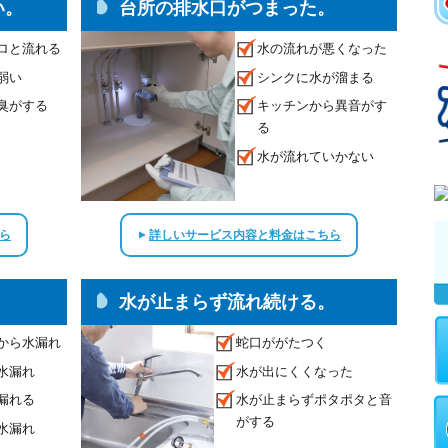
い。
台所の排水口がつまった。
ロと流れる
水の流れが悪くなった
弱い
シンクに水が溜まる
臭がする
キッチンから異音がす
る
水が流れていかない
ら
詳しいサービス内容と料金はこちら
▲
水が止まらず流れ続ける。
から水漏れ
蛇口ががたつく
水漏れ
水が出にくくなった
漏れる
水が止まらずポタポタと音
がする
水漏れ