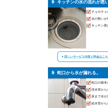
キッチンの水の流れが悪
チョロチョ
水の勢いが
キッチン異
詳しいサービス内容と料金はこち
▲
蛇口から水が漏れる。
蛇口の根本
排水管から
床まで水が
給水管から