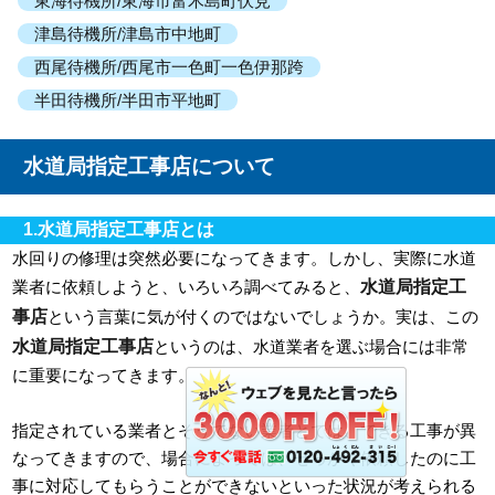
東海待機所/東海市富木島町伏見
津島待機所/津島市中地町
西尾待機所/西尾市一色町一色伊那跨
半田待機所/半田市平地町
水道局指定工事店について
1.水道局指定工事店とは
水回りの修理は突然必要になってきます。しかし、実際に水道
水道局指定工
業者に依頼しようと、いろいろ調べてみると、
事店
という言葉に気が付くのではないでしょうか。実は、この
水道局指定工事店
というのは、水道業者を選ぶ場合には非常
に重要になってきます。
指定されている業者とそうでない業者とでは、できる工事が異
なってきますので、場合によっては、せっかく依頼したのに工
事に対応してもらうことができないといった状況が考えられる