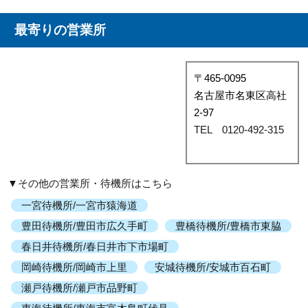
最寄りの営業所
〒465-0095
名古屋市名東区高社
2-97
TEL 0120-492-315
▼その他の営業所・待機所はこちら
一宮待機所/一宮市猿海道
豊田待機所/豊田市広久手町
豊橋待機所/豊橋市東脇
春日井待機所/春日井市下市場町
岡崎待機所/岡崎市上里
安城待機所/安城市百石町
瀬戸待機所/瀬戸市品野町