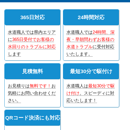
365日対応
24時間対応
水道職人では県内エリア
水道職人では
24時間、深
に
365日受付でお客様の
夜・早朝問わずお客様の
水回りのトラブルに対応
水道トラブル
に受付対応
します
いたします。
見積無料
最短30分で駆付け
お見積りは
無料です！
お
水道職人は
最短30分で駆
気軽にお問い合わせくだ
け付け
。スピーディに対
さい。
応いたします！
QRコード決済にも対応