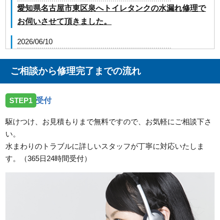
愛知県名古屋市東区泉へトイレタンクの水漏れ修理で
お伺いさせて頂きました。
2026/06/10
愛知県名古屋市中川区法華西町へ厨房の給水管水漏れ
修理でお伺いさせて頂きました。
ご相談から修理完了までの流れ
2026/06/10
STEP1
受付
愛知県名古屋市天白区横町へ洗濯排水詰まりトラブル
でお伺い致しました。
駆けつけ、お見積もりまで無料ですので、お気軽にご相談下さ
い。
2026/04/16
水まわりのトラブルに詳しいスタッフが丁寧に対応いたしま
愛知県名古屋市守山区へ排水詰まり修理に伺いました
す。（365日24時間受付）
2026/04/01
愛知県名古屋市千種区千種で洗濯機排水詰まりでお伺
いしました。
2026/03/28