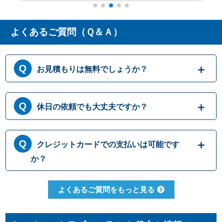
よくあるご質問（Ｑ＆Ａ）
お見積もりは無料でしょうか？
はい、まずは専門スタッフがお伺いし実際に
休日の依頼でも大丈夫ですか？
目で見て現場調査を行います。確認した内容
を元に、無料でお見積もりをご提示させてい
ただきます。もしお見積り内容がご希望に沿
365日営業しております。休日、祝日、年末年
クレジットカードでの支払いは可能です
わない場合も、キャンセル料等は一切発生い
始いつでも対応可能です。それにかかる追加
たしません。お見積り内容にご納得・ご署名
料金は発生しません。ご安心ください。
か？
いただかなければ作業を行うことはございま
せんので、安心してまずはご相談ください。
クレジットカードのご利用は、VISA、
よくあるご質問をもっと見る
Master、JCBカードからお選びいただけま
す。クレジット以外にも、現金、銀行振込、
コンビニ決済、QR決済など、お客さまのご都