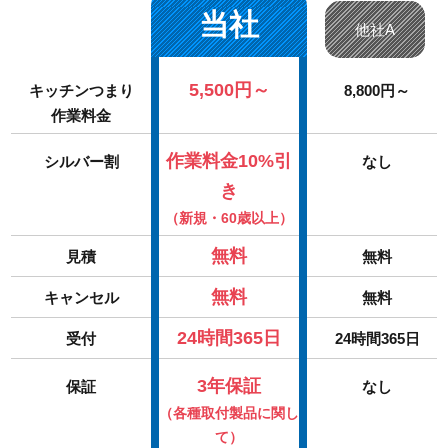
当社
他社A
5,500円～
キッチンつまり
8,800円～
作業料金
作業料金10%引
シルバー割
なし
き
（新規・60歳以上）
無料
見積
無料
無料
キャンセル
無料
24時間365日
受付
24時間365日
3年保証
保証
なし
（各種取付製品に関し
て）