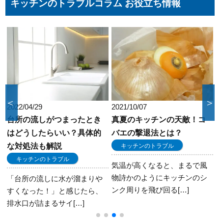
キッチンのトラブルコラム お役立ち情報
合に合わせた方法をお選びいただけます。
＜
＞
2022/04/29
2021/10/07
台所の流しがつまったとき
真夏のキッチンの天敵！コ
はどうしたらいい？具体的
バエの撃退法とは？
な対処法も解説
キッチンのトラブル
キッチンのトラブル
気温が高くなると、まるで風
物詩かのようにキッチンのシ
「台所の流しに水が溜まりや
ンク周りを飛び回る[…]
の
すくなった！」と感じたら、
排水口が詰まるサイ[…]