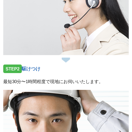
愛知県名古屋市緑区有松町へトイレ水漏れでお伺いし
ました。
2026/02/27
愛知県名古屋市名東区へ台所蛇口水漏れ修理に向かい
ました
2026/02/06
愛知県名古屋市北区山田でトイレ水漏れでお伺いしま
STEP2
駆けつけ
した
最短30分〜1時間程度で現地にお伺いいたします。
2026/02/02
愛知県名古屋市緑区鳴海町へトイレ水漏れトラブルで
お伺いしました。
スタッフの修理報告や事例の一覧はこちら