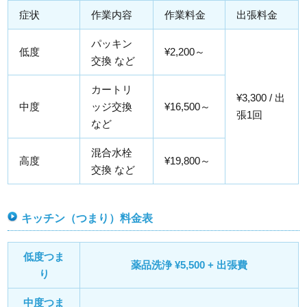
症状
作業内容
作業料金
出張料金
パッキン
低度
¥2,200～
交換 など
カートリ
¥3,300 / 出
中度
ッジ交換
¥16,500～
張1回
など
混合水栓
高度
¥19,800～
交換 など
キッチン（つまり）料金表
低度つま
薬品洗浄 ¥5,500 + 出張費
り
中度つま