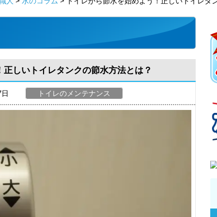
職人
>
水のコラム
> トイレから節水を始めよう！正しいトイレタ
！正しいトイレタンクの節水方法とは？
07日
トイレのメンテナンス