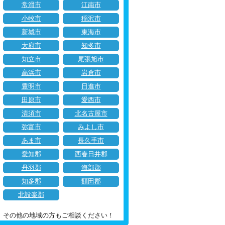
常滑市
江南市
小牧市
稲沢市
新城市
東海市
大府市
知多市
知立市
尾張旭市
高浜市
岩倉市
豊明市
日進市
田原市
愛西市
清須市
北名古屋市
弥富市
みよし市
あま市
長久手市
愛知郡
西春日井郡
丹羽郡
海部郡
知多郡
額田郡
北設楽郡
その他の地域の方もご相談ください！