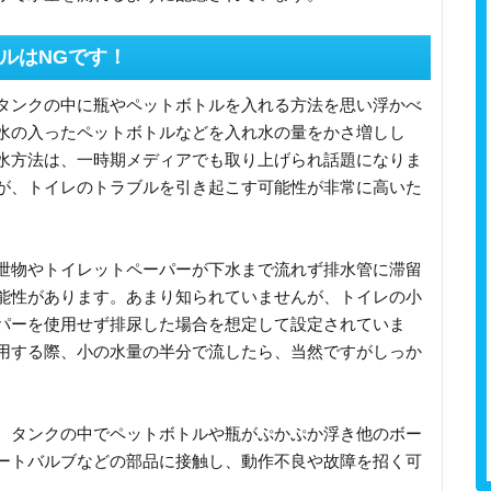
ルはNGです！
タンクの中に瓶やペットボトルを入れる方法を思い浮かべ
水の入ったペットボトルなどを入れ水の量をかさ増しし
水方法は、一時期メディアでも取り上げられ話題になりま
が、トイレのトラブルを引き起こす可能性が非常に高いた
泄物やトイレットペーパーが下水まで流れず排水管に滞留
能性があります。あまり知られていませんが、トイレの小
パーを使用せず排尿した場合を想定して設定されていま
用する際、小の水量の半分で流したら、当然ですがしっか
、タンクの中でペットボトルや瓶がぷかぷか浮き他のボー
ートバルブなどの部品に接触し、動作不良や故障を招く可