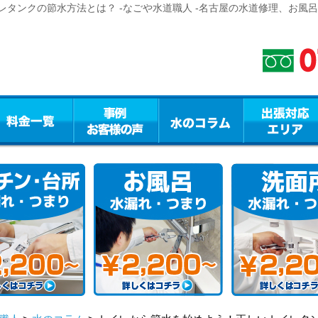
タンクの節水方法とは？ -なごや水道職人 -名古屋の水道修理、お風