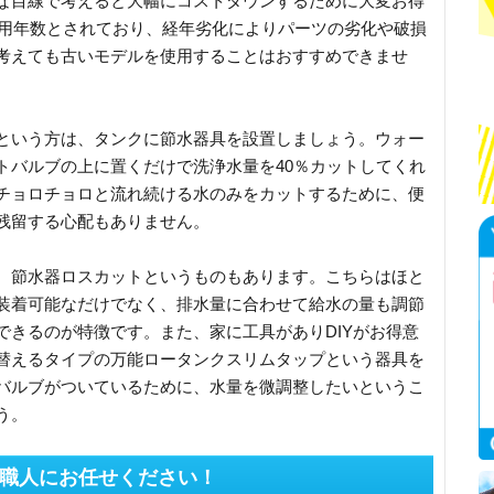
な目線で考えると大幅にコストダウンするために大変お得
耐用年数とされており、経年劣化によりパーツの劣化や破損
考えても古いモデルを使用することはおすすめできませ
という方は、タンクに節水器具を設置しましょう。ウォー
トバルブの上に置くだけで洗浄水量を40％カットしてくれ
チョロチョロと流れ続ける水のみをカットするために、便
残留する心配もありません。
、節水器ロスカットというものもあります。こちらはほと
装着可能なだけでなく、排水量に合わせて給水の量も調節
できるのが特徴です。また、家に工具がありDIYがお得意
替えるタイプの万能ロータンクスリムタップという器具を
バルブがついているために、水量を微調整したいというこ
う。
職人にお任せください！