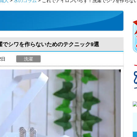
職人
>
水のコラム
> これでアイロンいらず！洗濯でシワを作らな
濯でシワを作らないためのテクニック9選
02日
洗濯