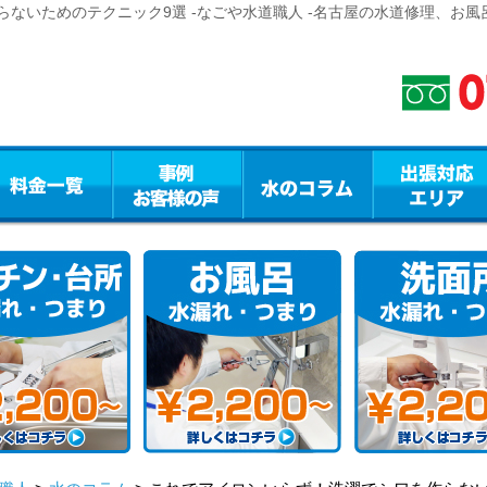
ないためのテクニック9選 -なごや水道職人 -名古屋の水道修理、お