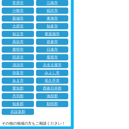
常滑市
江南市
小牧市
稲沢市
新城市
東海市
大府市
知多市
知立市
尾張旭市
高浜市
岩倉市
豊明市
日進市
田原市
愛西市
清須市
北名古屋市
弥富市
みよし市
あま市
長久手市
愛知郡
西春日井郡
丹羽郡
海部郡
知多郡
額田郡
北設楽郡
その他の地域の方もご相談ください！