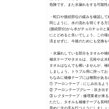
危険です。また水漏れをする可能性
・蛇口や接続部位の緩みを確認して
同じように、水の流れを弱くする方
(接続部分)から水がチョロチョロ
にとどめると良いでしょう。この場
済ませずに、今後のためにも交換を
・水漏れしている部分をタオルや補
補水テープやタオルは、元栓や止水
タオルはなんでも構いませんが、補
しましょう。トラブル用に持ってお
ちなみに補修テープには種類がある
① アーロンテープ：にじみ出るよ
② アーロンテープグレー：吹き出
③ レクターテープ：修理業者が来
ただし、タオルも補修テープも長時
早めに次の手を打つようにしましょ