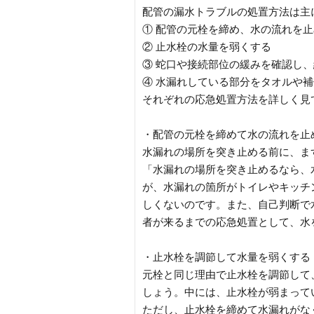
配管の漏水トラブルの処置方法は主
① 配管の元栓を締め、水の流れを
② 止水栓の水量を弱くする
③ 蛇口や接続部位の緩みを確認し
④ 水漏れしている部分をタオルや
それぞれの応急処置方法を詳しく見
・配管の元栓を締めて水の流れを止
水漏れの場所を突き止める前に、ま
「水漏れの場所を突き止めるなら、
が、水漏れの箇所がトイレやキッチ
しくないのです。また、自己判断で
者が来るまでの応急処置として、水
・止水栓を調節して水量を弱くする
元栓と同じ理由で止水栓を調節して
しょう。中には、止水栓が弱まって
ただし、止水栓を締めて水漏れがな