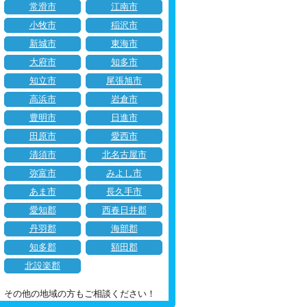
常滑市
江南市
小牧市
稲沢市
新城市
東海市
大府市
知多市
知立市
尾張旭市
高浜市
岩倉市
豊明市
日進市
田原市
愛西市
清須市
北名古屋市
弥富市
みよし市
あま市
長久手市
愛知郡
西春日井郡
丹羽郡
海部郡
知多郡
額田郡
北設楽郡
その他の地域の方もご相談ください！