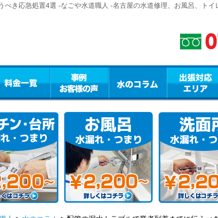
べき応急処置4選 -なごや水道職人 -名古屋の水道修理、お風呂、ト