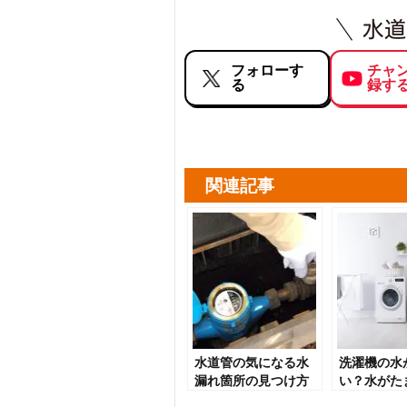
フォローす
チャ
る
録す
関連記事
水道管の気になる水
洗濯機の水
漏れ箇所の見つけ方
い？水がた
○つのチェックポイ
い？原因と