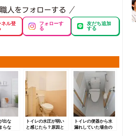
ンネル登
フォローす
友だち追加
る
る
する
が出な
トイレの水圧が弱い
トイレの便器から水
まらな
と感じたら？原因と
漏れしていた場合の
は
対処法を解説
原因や対処法