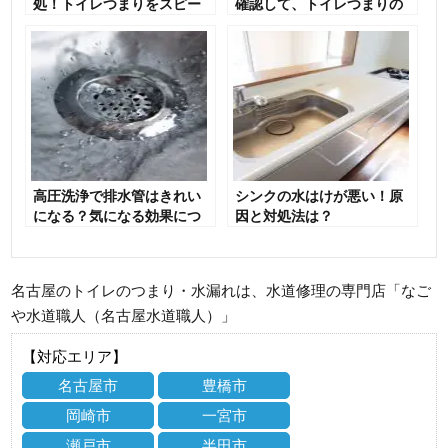
処！トイレつまりをスピー
確認して、トイレつまりの
ド解決するための応急対策
トラブルに対処
4選
高圧洗浄で排水管はきれい
シンクの水はけが悪い！原
になる？気になる効果につ
因と対処法は？
いて徹底解説
名古屋のトイレのつまり・水漏れは、水道修理の専門店「なご
や水道職人（名古屋水道職人）」
【対応エリア】
名古屋市
豊橋市
岡崎市
一宮市
瀬戸市
半田市