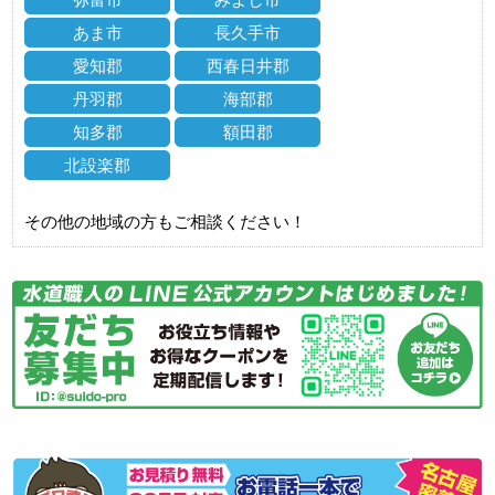
あま市
長久手市
愛知郡
西春日井郡
丹羽郡
海部郡
知多郡
額田郡
北設楽郡
その他の地域の方もご相談ください！