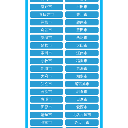
瀬戸市
半田市
春日井市
豊川市
津島市
碧南市
刈谷市
豊田市
安城市
西尾市
蒲郡市
犬山市
常滑市
江南市
小牧市
稲沢市
新城市
東海市
大府市
知多市
知立市
尾張旭市
高浜市
岩倉市
豊明市
日進市
田原市
愛西市
清須市
北名古屋市
弥富市
みよし市