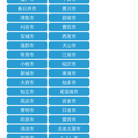
春日井市
豊川市
津島市
碧南市
刈谷市
豊田市
安城市
西尾市
蒲郡市
犬山市
常滑市
江南市
小牧市
稲沢市
新城市
東海市
大府市
知多市
知立市
尾張旭市
高浜市
岩倉市
豊明市
日進市
田原市
愛西市
清須市
北名古屋市
弥富市
みよし市