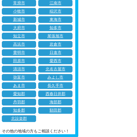
常滑市
江南市
小牧市
稲沢市
新城市
東海市
大府市
知多市
知立市
尾張旭市
高浜市
岩倉市
豊明市
日進市
田原市
愛西市
清須市
北名古屋市
弥富市
みよし市
あま市
長久手市
愛知郡
西春日井郡
丹羽郡
海部郡
知多郡
額田郡
北設楽郡
その他の地域の方もご相談ください！