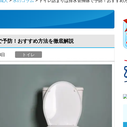
職人
>
水のコラム
> トイレ詰まりは排水管掃除で予防！おすすめ
で予防！おすすめ方法を徹底解説
28日
トイレ