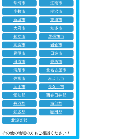
常滑市
江南市
小牧市
稲沢市
新城市
東海市
大府市
知多市
知立市
尾張旭市
高浜市
岩倉市
豊明市
日進市
田原市
愛西市
清須市
北名古屋市
弥富市
みよし市
あま市
長久手市
愛知郡
西春日井郡
丹羽郡
海部郡
知多郡
額田郡
北設楽郡
その他の地域の方もご相談ください！