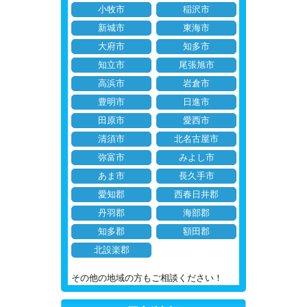
小牧市
稲沢市
新城市
東海市
大府市
知多市
知立市
尾張旭市
高浜市
岩倉市
豊明市
日進市
田原市
愛西市
清須市
北名古屋市
弥富市
みよし市
あま市
長久手市
愛知郡
西春日井郡
丹羽郡
海部郡
知多郡
額田郡
北設楽郡
その他の地域の方もご相談ください！