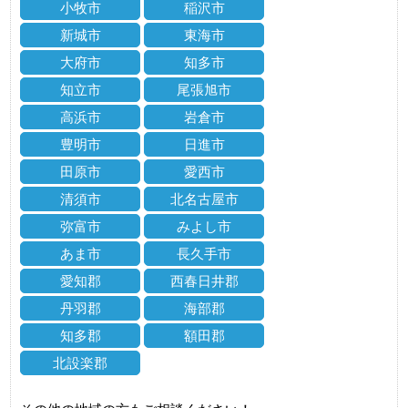
小牧市
稲沢市
新城市
東海市
大府市
知多市
知立市
尾張旭市
高浜市
岩倉市
豊明市
日進市
田原市
愛西市
清須市
北名古屋市
弥富市
みよし市
あま市
長久手市
愛知郡
西春日井郡
丹羽郡
海部郡
知多郡
額田郡
北設楽郡