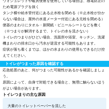
ウォシュレットや暖房便座を使用している場合は、感電防止の
ため電源プラグを抜く
タンク横や給水管付近にある止水栓を閉める（※止水栓が分か
らない場合は、屋外の水道メーター付近にある元栓を閉める）
便器のまわりにタオル・新聞紙・ビニールシートなどを敷く
（※つまりが解消するまで、トイレの水を流さない）
トイレのつまりがひどい場合、洗面所や浴室、キッチン、洗濯
機まわりの排水口から汚水が逆流する可能性もあります。
症状が落ち着くまでは、ほかの水まわりの使用もできるだけ控
えてください。
トイレがつまった原因を確認する
応急処置のあと、何がつまった可能性があるかを確認しましょ
う。
原因によって、自身で対処できる場合と、無理に触らないほう
がよい場合があります。
トイレつまりの主な原因
大量のトイレットペーパーを流した