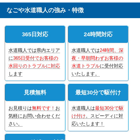
なごや水道職人の強み・特徴
365日対応
24時間対応
水道職人では県内エリア
水道職人では
24時間、深
に
365日受付でお客様の
夜・早朝問わずお客様の
水回りのトラブルに対応
水道トラブル
に受付対応
します
いたします。
見積無料
最短30分で駆付け
お見積りは
無料です！
お
水道職人は
最短30分で駆
気軽にお問い合わせくだ
け付け
。スピーディに対
さい。
応いたします！