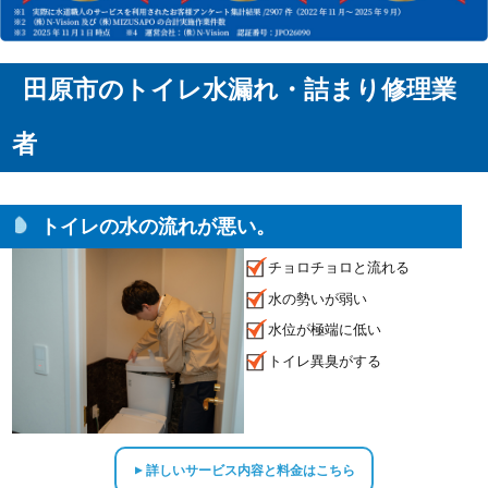
田原市のトイレ水漏れ・詰まり修理業
者
トイレの水の流れが悪い。
チョロチョロと流れる
水の勢いが弱い
水位が極端に低い
トイレ異臭がする
詳しいサービス内容と料金はこちら
▲