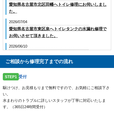
愛知県名古屋市北区田幡へトイレ修理にお伺いしまし
た。
2026/07/04
愛知県名古屋市東区泉へトイレタンクの水漏れ修理で
お伺いさせて頂きました。
2026/06/10
愛知県名古屋市中川区法華西町へ厨房の給水管水漏れ
修理でお伺いさせて頂きました。
ご相談から修理完了までの流れ
2026/06/10
STEP1
受付
愛知県名古屋市天白区横町へ洗濯排水詰まりトラブル
でお伺い致しました。
駆けつけ、お見積もりまで無料ですので、お気軽にご相談下さ
い。
2026/04/16
水まわりのトラブルに詳しいスタッフが丁寧に対応いたしま
愛知県名古屋市守山区へ排水詰まり修理に伺いました
す。（365日24時間受付）
2026/04/01