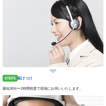
愛知県名古屋市千種区千種で洗濯機排水詰まりでお伺
いしました。
2026/03/28
愛知県名古屋市緑区有松町へトイレ水漏れでお伺いし
ました。
2026/02/27
愛知県名古屋市名東区へ台所蛇口水漏れ修理に向かい
ました
2026/02/06
愛知県名古屋市北区山田でトイレ水漏れでお伺いしま
STEP2
駆けつけ
した
最短30分〜1時間程度で現地にお伺いいたします。
2026/02/02
愛知県名古屋市緑区鳴海町へトイレ水漏れトラブルで
お伺いしました。