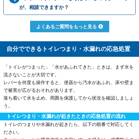
りの原因になるため、こまめに流したりウォ
性があります。 原因として一番多いのは便器
が、相談できますか？
シュレットを使用して紙の量を減らしたりす
内でのつまりですが、排管自体がつまってい
ることで、つまりを予防することができます
たりトイレの劣化によって引き起こされる場
もちろんです。水道職人では水漏れ・つまり
よくあるご質問をもっと見る
合もございます。どこでつまっているか原因
修理だけでなくトイレ交換やリフォームな
をしっかりと見極めて適切に修理いたしま
ど、幅広い対応が可能です。排水管の位置な
す。
どによって使用可能な便器の種類も変わって
自分でできるトイレつまり・水漏れの応急処置
まいりますので、しっかりとした現場確認で
最適なご提案をさせて頂きます。
「トイレがつまった」「水があふれてきた」ときは、まず水を
流さないことが大切です。
レバーを何度も操作すると、便器から汚水があふれ、床や壁ま
で被害が広がるおそれがあります。
落ち着いて水を止め、周囲を保護してから状況を確認しましょ
う。
トイレつまり・水漏れが起きたときの応急処置の流れ
トイレのつまりや水漏れが起きたら、以下の順番で対応してく
ださい。