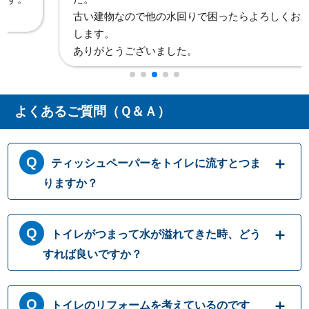
古い建物なので他の水回りで困ったらよろしくお願い
します。
ありがとうございました。
よくあるご質問（Ｑ＆Ａ）
ティッシュペーパーをトイレに流すとつま
りますか？
トイレットペーパーはトイレに流す前提に作
トイレがつまって水が溢れてきた時、どう
られておりますが、ティッシュペーパーは繊
維の結びつきが強くほどけにくいため、トイ
すれば良いですか？
レに流すと排水パイプ内でつまることがあり
ますので、決して流さないでください。トイ
トイレにつまりが起きて水が流れて行かない
レットペーパーも、一度に大量に流すとつま
トイレのリフォームを考えているのです
時には、無理に水を流すと溢れてしまう可能