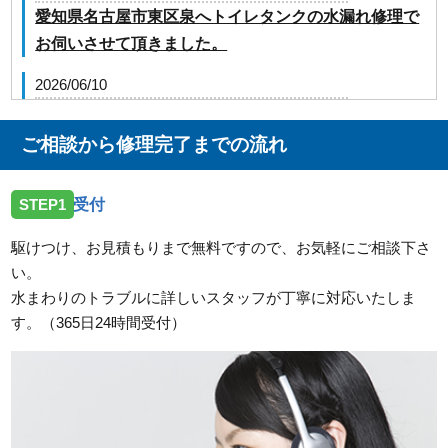
愛知県名古屋市東区泉へトイレタンクの水漏れ修理で
お伺いさせて頂きました。
2026/06/10
愛知県名古屋市中川区法華西町へ厨房の給水管水漏れ
修理でお伺いさせて頂きました。
ご相談から修理完了までの流れ
2026/06/10
STEP1
受付
愛知県名古屋市天白区横町へ洗濯排水詰まりトラブル
でお伺い致しました。
駆けつけ、お見積もりまで無料ですので、お気軽にご相談下さ
い。
2026/04/16
水まわりのトラブルに詳しいスタッフが丁寧に対応いたしま
愛知県名古屋市守山区へ排水詰まり修理に伺いました
す。（365日24時間受付）
2026/04/01
愛知県名古屋市千種区千種で洗濯機排水詰まりでお伺
いしました。
2026/03/28