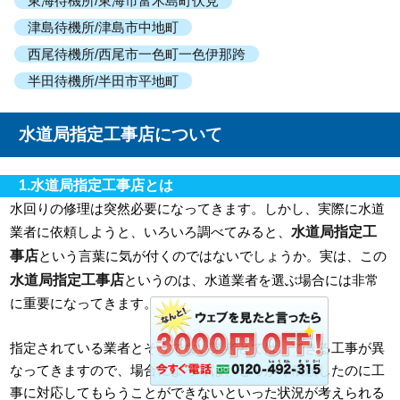
東海待機所/東海市富木島町伏見
津島待機所/津島市中地町
西尾待機所/西尾市一色町一色伊那跨
半田待機所/半田市平地町
水道局指定工事店について
1.水道局指定工事店とは
水回りの修理は突然必要になってきます。しかし、実際に水道
水道局指定工
業者に依頼しようと、いろいろ調べてみると、
事店
という言葉に気が付くのではないでしょうか。実は、この
水道局指定工事店
というのは、水道業者を選ぶ場合には非常
に重要になってきます。
指定されている業者とそうでない業者とでは、できる工事が異
なってきますので、場合によっては、せっかく依頼したのに工
事に対応してもらうことができないといった状況が考えられる