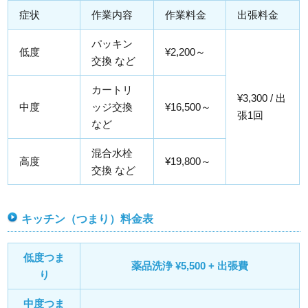
症状
作業内容
作業料金
出張料金
パッキン
低度
¥2,200～
交換 など
カートリ
¥3,300 / 出
中度
ッジ交換
¥16,500～
張1回
など
混合水栓
高度
¥19,800～
交換 など
キッチン（つまり）料金表
低度つま
薬品洗浄 ¥5,500 + 出張費
り
中度つま