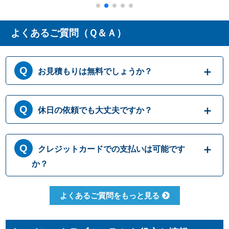
よくあるご質問（Ｑ＆Ａ）
お見積もりは無料でしょうか？
はい、まずは専門スタッフがお伺いし実際に
休日の依頼でも大丈夫ですか？
目で見て現場調査を行います。確認した内容
を元に、無料でお見積もりをご提示させてい
ただきます。もしお見積り内容がご希望に沿
365日営業しております。休日、祝日、年末年
クレジットカードでの支払いは可能です
わない場合も、キャンセル料等は一切発生い
始いつでも対応可能です。それにかかる追加
たしません。お見積り内容にご納得・ご署名
料金は発生しません。ご安心ください。
か？
いただかなければ作業を行うことはございま
せんので、安心してまずはご相談ください。
クレジットカードのご利用は、VISA、
よくあるご質問をもっと見る
Master、JCBカードからお選びいただけま
す。クレジット以外にも、現金、銀行振込、
コンビニ決済、QR決済など、お客さまのご都