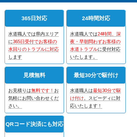
365日対応
24時間対応
水道職人では県内エリア
水道職人では
24時間、深
に
365日受付でお客様の
夜・早朝問わずお客様の
水回りのトラブルに対応
水道トラブル
に受付対応
します
いたします。
見積無料
最短30分で駆付け
お見積りは
無料です！
お
水道職人は
最短30分で駆
気軽にお問い合わせくだ
け付け
。スピーディに対
さい。
応いたします！
QRコード決済にも対応