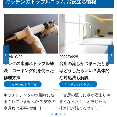
キッチンのトラブルコラム お役立ち情報
合に合わせた方法をお選びいただけます。
＜
＞
2022/04/29
2021/10/07
台所の流しがつまったとき
真夏のキッチンの天敵！コ
はどうしたらいい？具体的
バエの撃退法とは？
な対処法も解説
キッチンのトラブル
キッチンのトラブル
気温が高くなると、まるで風
物詩かのようにキッチンのシ
「台所の流しに水が溜まりや
ンク周りを飛び回る[…]
の
すくなった！」と感じたら、
排水口が詰まるサイ[…]