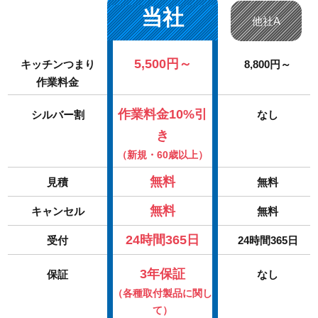
当社
他社A
5,500円～
キッチンつまり
8,800円～
作業料金
作業料金10%引
シルバー割
なし
き
（新規・60歳以上）
無料
見積
無料
無料
キャンセル
無料
24時間365日
受付
24時間365日
3年保証
保証
なし
（各種取付製品に関し
て）