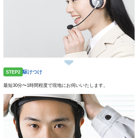
愛知県名古屋市緑区有松町へトイレ水漏れでお伺いし
ました。
2026/02/27
愛知県名古屋市名東区へ台所蛇口水漏れ修理に向かい
ました
2026/02/06
愛知県名古屋市北区山田でトイレ水漏れでお伺いしま
STEP2
駆けつけ
した
最短30分〜1時間程度で現地にお伺いいたします。
2026/02/02
愛知県名古屋市緑区鳴海町へトイレ水漏れトラブルで
お伺いしました。
スタッフの修理報告や事例の一覧はこちら