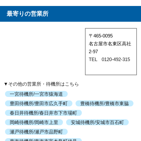
最寄りの営業所
〒465-0095
名古屋市名東区高社
2-97
TEL 0120-492-315
▼その他の営業所・待機所はこちら
一宮待機所/一宮市猿海道
豊田待機所/豊田市広久手町
豊橋待機所/豊橋市東脇
春日井待機所/春日井市下市場町
岡崎待機所/岡崎市上里
安城待機所/安城市百石町
瀬戸待機所/瀬戸市品野町