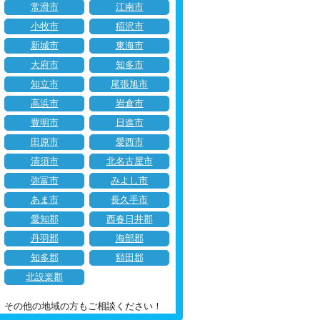
常滑市
江南市
小牧市
稲沢市
新城市
東海市
大府市
知多市
知立市
尾張旭市
高浜市
岩倉市
豊明市
日進市
田原市
愛西市
清須市
北名古屋市
弥富市
みよし市
あま市
長久手市
愛知郡
西春日井郡
丹羽郡
海部郡
知多郡
額田郡
北設楽郡
その他の地域の方もご相談ください！