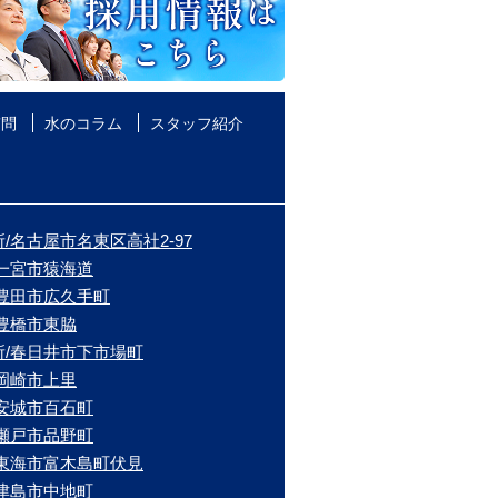
質問
水のコラム
スタッフ紹介
/名古屋市名東区高社2-97
/一宮市猿海道
/豊田市広久手町
/豊橋市東脇
所/春日井市下市場町
/岡崎市上里
/安城市百石町
/瀬戸市品野町
/東海市富木島町伏見
/津島市中地町