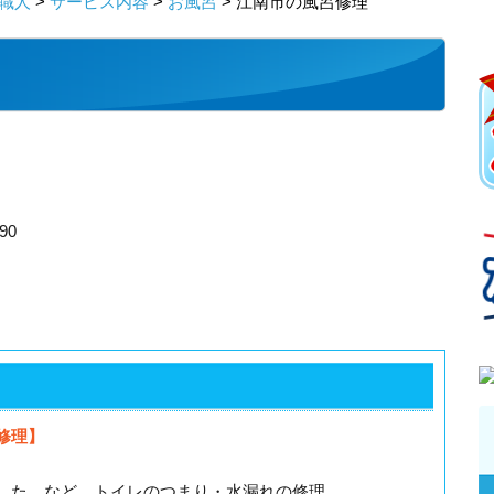
職人
>
サービス内容
>
お風呂
> 江南市の風呂修理
90
修理】
した…など、トイレのつまり・水漏れの修理