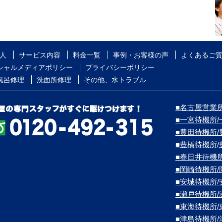
人
サービス内容
料金一覧
事例・お客様の声
よくあるご
シャルメディアポリシー
プライバシーポリシー
風呂修理
洗面所修理
その他、水トラブル
■名古屋営業所
■一宮待機所
■豊田待機所
■豊橋待機所
■春日井待機
■岡崎待機所
■安城待機所
■瀬戸待機所
■東海待機所
■津島待機所