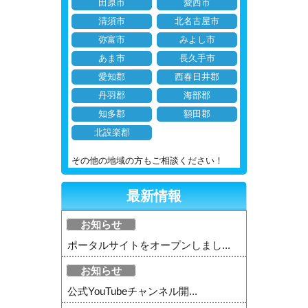
田原市
愛西市
清須市
北名古屋市
弥富市
みよし市
あま市
長久手市
愛知郡
西春日井郡
丹羽郡
海部郡
知多郡
額田郡
北設楽郡
その他の地域の方もご相談ください！
最新情報
お知らせ
ポータルサイトをオープンしまし...
お知らせ
公式YouTubeチャンネル開...