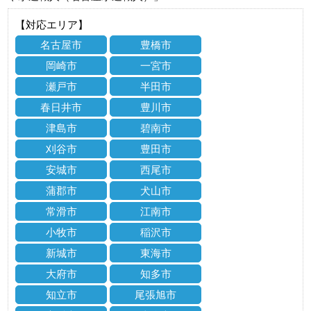
【対応エリア】
名古屋市
豊橋市
岡崎市
一宮市
瀬戸市
半田市
春日井市
豊川市
津島市
碧南市
刈谷市
豊田市
安城市
西尾市
蒲郡市
犬山市
常滑市
江南市
小牧市
稲沢市
新城市
東海市
大府市
知多市
知立市
尾張旭市