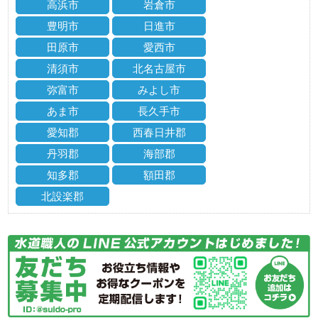
高浜市
岩倉市
豊明市
日進市
田原市
愛西市
清須市
北名古屋市
弥富市
みよし市
あま市
長久手市
愛知郡
西春日井郡
丹羽郡
海部郡
知多郡
額田郡
北設楽郡