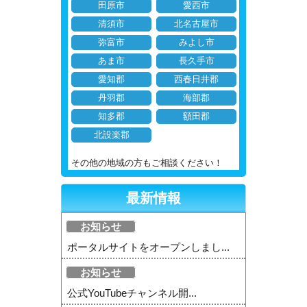
田原市
愛西市
清須市
北名古屋市
弥富市
みよし市
あま市
長久手市
愛知郡
西春日井郡
丹羽郡
海部郡
知多郡
額田郡
北設楽郡
その他の地域の方もご相談ください！
最新情報
お知らせ
ポータルサイトをオープンしまし...
お知らせ
公式YouTubeチャンネル開...