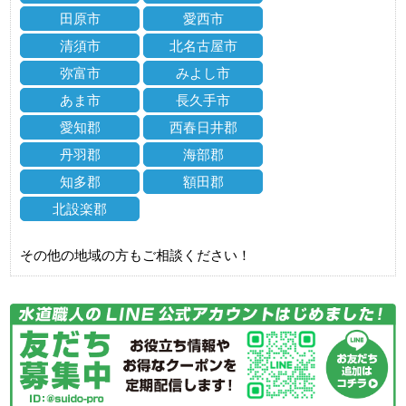
田原市
愛西市
清須市
北名古屋市
弥富市
みよし市
あま市
長久手市
愛知郡
西春日井郡
丹羽郡
海部郡
知多郡
額田郡
北設楽郡
その他の地域の方もご相談ください！