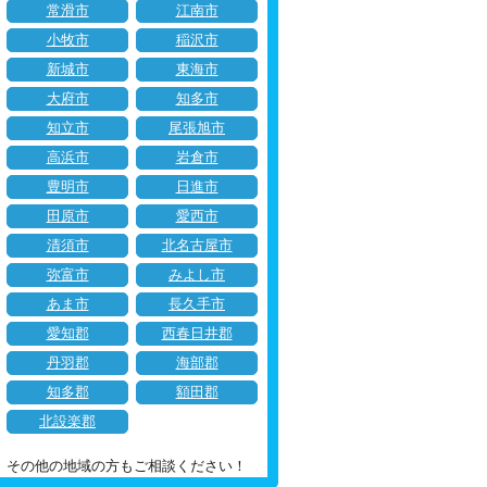
常滑市
江南市
小牧市
稲沢市
新城市
東海市
大府市
知多市
知立市
尾張旭市
高浜市
岩倉市
豊明市
日進市
田原市
愛西市
清須市
北名古屋市
弥富市
みよし市
あま市
長久手市
愛知郡
西春日井郡
丹羽郡
海部郡
知多郡
額田郡
北設楽郡
その他の地域の方もご相談ください！