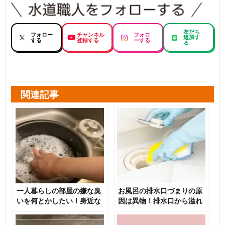
友だち
フォロー
チャンネル
フォロ
追加す
する
登録する
ーする
る
関連記事
一人暮らしの部屋の嫌な臭
お風呂の排水口づまりの原
いを何とかしたい！身近な
因は異物！排水口から溢れ
もので臭いを解消しましょ
る水を食い止める3つの対
う
処法を解説