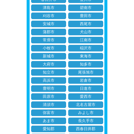
津島市
碧南市
刈谷市
豊田市
安城市
西尾市
蒲郡市
犬山市
常滑市
江南市
小牧市
稲沢市
新城市
東海市
大府市
知多市
知立市
尾張旭市
高浜市
岩倉市
豊明市
日進市
田原市
愛西市
清須市
北名古屋市
弥富市
みよし市
あま市
長久手市
愛知郡
西春日井郡