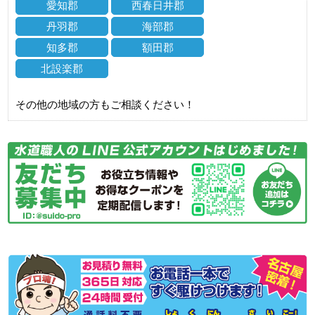
愛知郡
西春日井郡
丹羽郡
海部郡
知多郡
額田郡
北設楽郡
その他の地域の方もご相談ください！