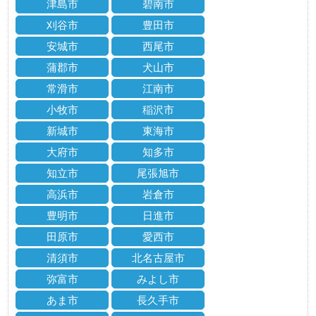
津島市
碧南市
刈谷市
豊田市
安城市
西尾市
蒲郡市
犬山市
常滑市
江南市
小牧市
稲沢市
新城市
東海市
大府市
知多市
知立市
尾張旭市
高浜市
岩倉市
豊明市
日進市
田原市
愛西市
清須市
北名古屋市
弥富市
みよし市
あま市
長久手市