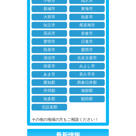
小牧市
稲沢市
新城市
東海市
大府市
知多市
知立市
尾張旭市
高浜市
岩倉市
豊明市
日進市
田原市
愛西市
清須市
北名古屋市
弥富市
みよし市
あま市
長久手市
愛知郡
西春日井郡
丹羽郡
海部郡
知多郡
額田郡
北設楽郡
その他の地域の方もご相談ください！
最新情報