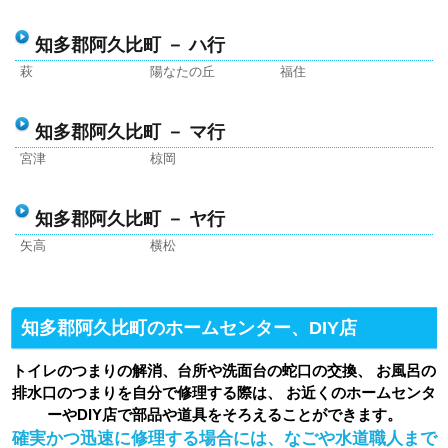
知多郡阿久比町 － ハ行
萩
陽なたの丘
福住
知多郡阿久比町 － マ行
宮津
椋岡
知多郡阿久比町 － ヤ行
矢高
横松
知多郡阿久比町のホームセンター、DIY店
トイレのつまりの解消、台所や洗面台の蛇口の交換、 お風呂の
排水口のつまりを自分で修理する際は、 お近くのホームセンタ
ーやDIY店で部品や道具をそろえることができます。
確実かつ迅速に修理する場合には、なごや水道職人まで