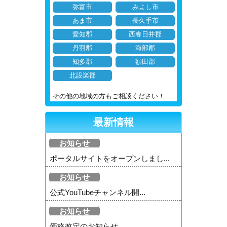
弥富市
みよし市
あま市
長久手市
愛知郡
西春日井郡
丹羽郡
海部郡
知多郡
額田郡
北設楽郡
その他の地域の方もご相談ください！
最新情報
お知らせ
ポータルサイトをオープンしまし...
お知らせ
公式YouTubeチャンネル開...
お知らせ
価格改定のお知らせ