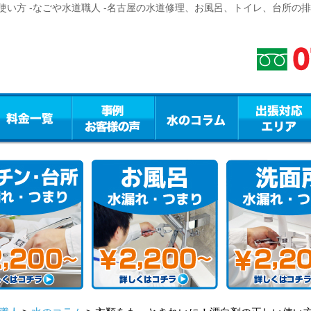
い方 -なごや水道職人 -名古屋の水道修理、お風呂、トイレ、台所の