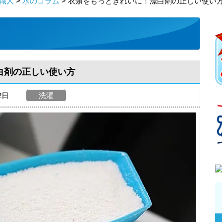
職人
>
水のコラム
> 衣類をもっときれいに！漂白剤の正しい使い
白剤の正しい使い方
02日
洗濯