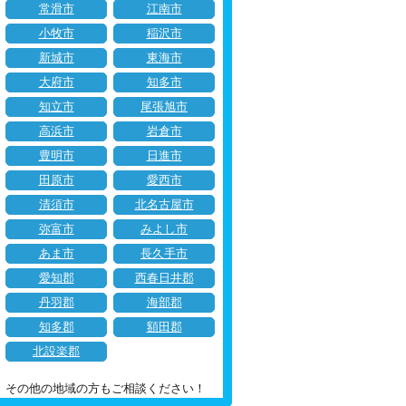
常滑市
江南市
小牧市
稲沢市
新城市
東海市
大府市
知多市
知立市
尾張旭市
高浜市
岩倉市
豊明市
日進市
田原市
愛西市
清須市
北名古屋市
弥富市
みよし市
あま市
長久手市
愛知郡
西春日井郡
丹羽郡
海部郡
知多郡
額田郡
北設楽郡
その他の地域の方もご相談ください！