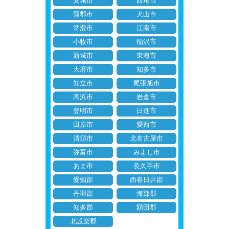
安城市
西尾市
蒲郡市
犬山市
常滑市
江南市
小牧市
稲沢市
新城市
東海市
大府市
知多市
知立市
尾張旭市
高浜市
岩倉市
豊明市
日進市
田原市
愛西市
清須市
北名古屋市
弥富市
みよし市
あま市
長久手市
愛知郡
西春日井郡
丹羽郡
海部郡
知多郡
額田郡
北設楽郡