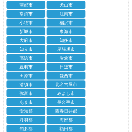
蒲郡市
犬山市
常滑市
江南市
小牧市
稲沢市
新城市
東海市
大府市
知多市
知立市
尾張旭市
高浜市
岩倉市
豊明市
日進市
田原市
愛西市
清須市
北名古屋市
弥富市
みよし市
あま市
長久手市
愛知郡
西春日井郡
丹羽郡
海部郡
知多郡
額田郡