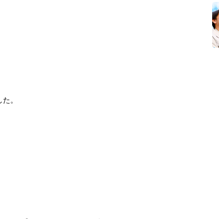
した。
。