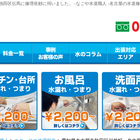
田区伝馬に修理依頼に伺いました。 -なごや水道職人 -名古屋の水道