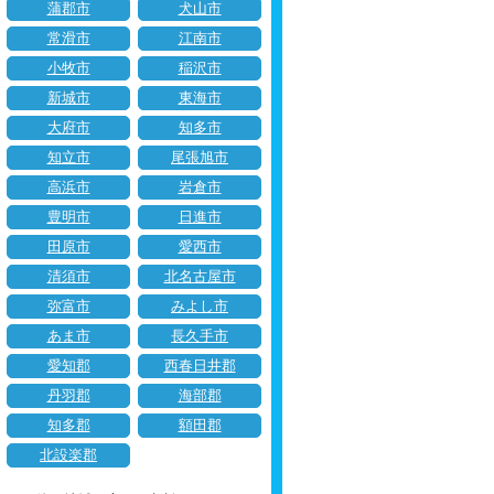
蒲郡市
犬山市
常滑市
江南市
小牧市
稲沢市
新城市
東海市
大府市
知多市
知立市
尾張旭市
高浜市
岩倉市
豊明市
日進市
田原市
愛西市
清須市
北名古屋市
弥富市
みよし市
あま市
長久手市
愛知郡
西春日井郡
丹羽郡
海部郡
知多郡
額田郡
北設楽郡