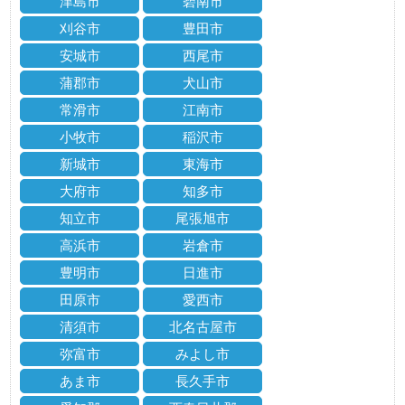
津島市
碧南市
刈谷市
豊田市
安城市
西尾市
蒲郡市
犬山市
常滑市
江南市
小牧市
稲沢市
新城市
東海市
大府市
知多市
知立市
尾張旭市
高浜市
岩倉市
豊明市
日進市
田原市
愛西市
清須市
北名古屋市
弥富市
みよし市
あま市
長久手市