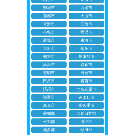
安城市
西尾市
蒲郡市
犬山市
常滑市
江南市
小牧市
稲沢市
新城市
東海市
大府市
知多市
知立市
尾張旭市
高浜市
岩倉市
豊明市
日進市
田原市
愛西市
清須市
北名古屋市
弥富市
みよし市
あま市
長久手市
愛知郡
西春日井郡
丹羽郡
海部郡
知多郡
額田郡