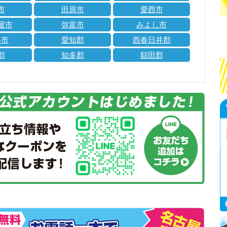
市
田原市
愛西市
屋市
弥富市
みよし市
手市
愛知郡
西春日井郡
郡
知多郡
額田郡