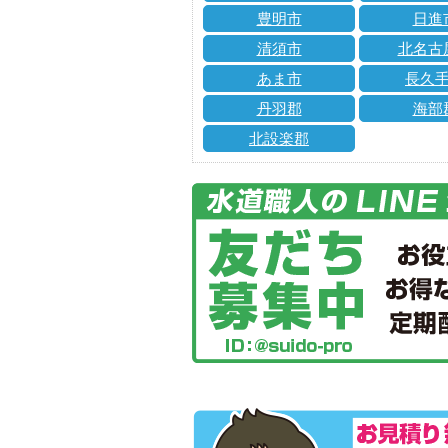
豊明市
日進
清須市
北名古
あま市
長久
丹羽郡
海部
北設楽郡