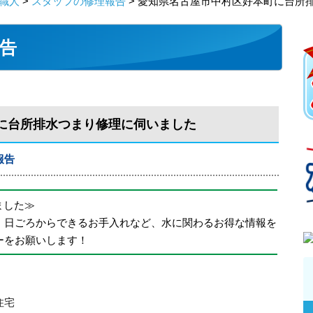
職人
>
スタッフの修理報告
> 愛知県名古屋市中村区好本町に台所
告
に台所排水つまり修理に伺いました
報告
めました≫
、日ごろからできるお手入れなど、水に関わるお得な情報を
ーをお願いします！
住宅