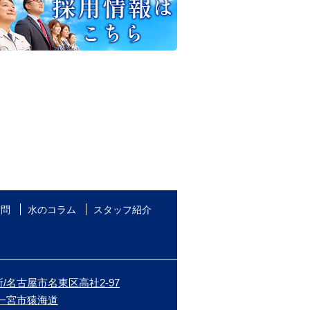
質問
水のコラム
スタッフ紹介
/名古屋市名東区高社2-97
/一宮市猿海道