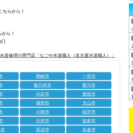
はこちらから！
らから！
o/
]
水道修理の専門店「なごや水道職人（名古屋水道職人）」
市
岡崎市
一宮市
市
春日井市
豊川市
市
刈谷市
豊田市
市
蒲郡市
犬山市
市
小牧市
稲沢市
市
大府市
知多市
旭市
高浜市
岩倉市