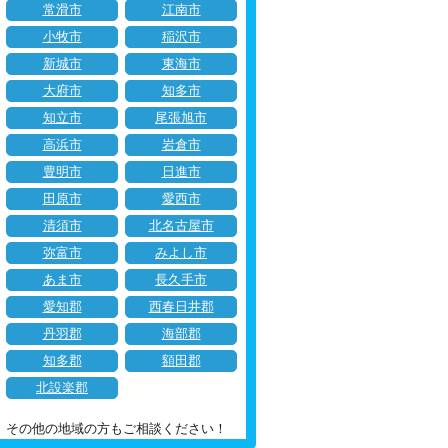
常滑市
江南市
小牧市
稲沢市
新城市
東海市
大府市
知多市
知立市
尾張旭市
高浜市
岩倉市
豊明市
日進市
田原市
愛西市
清須市
北名古屋市
弥富市
みよし市
あま市
長久手市
愛知郡
西春日井郡
丹羽郡
海部郡
知多郡
額田郡
北設楽郡
その他の地域の方もご相談ください！