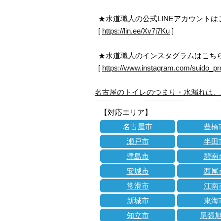
★水道職人の公式LINEアカウント
[
https://lin.ee/Xv7j7Ku
]
★水道職人のインスタグラムはこち
[
https://www.instagram.com/suido_pr
名古屋のトイレのつまり・水漏れは、
【対応エリア】
名古屋市
豊橋
瀬戸市
半田
津島市
碧南
安城市
西尾
常滑市
江南
新城市
東海
知立市
尾張