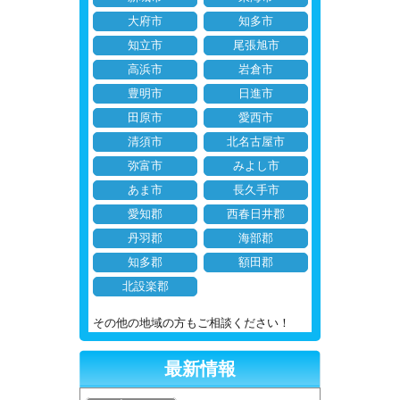
大府市
知多市
知立市
尾張旭市
高浜市
岩倉市
豊明市
日進市
田原市
愛西市
清須市
北名古屋市
弥富市
みよし市
あま市
長久手市
愛知郡
西春日井郡
丹羽郡
海部郡
知多郡
額田郡
北設楽郡
その他の地域の方もご相談ください！
最新情報