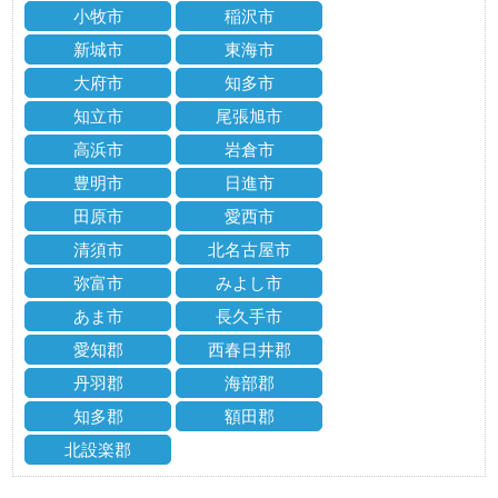
小牧市
稲沢市
新城市
東海市
大府市
知多市
知立市
尾張旭市
高浜市
岩倉市
豊明市
日進市
田原市
愛西市
清須市
北名古屋市
弥富市
みよし市
あま市
長久手市
愛知郡
西春日井郡
丹羽郡
海部郡
知多郡
額田郡
北設楽郡