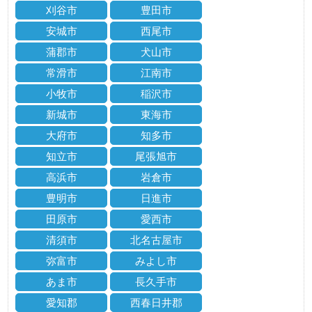
刈谷市
豊田市
安城市
西尾市
蒲郡市
犬山市
常滑市
江南市
小牧市
稲沢市
新城市
東海市
大府市
知多市
知立市
尾張旭市
高浜市
岩倉市
豊明市
日進市
田原市
愛西市
清須市
北名古屋市
弥富市
みよし市
あま市
長久手市
愛知郡
西春日井郡