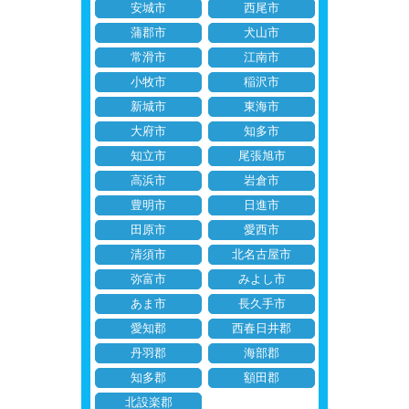
安城市
西尾市
蒲郡市
犬山市
常滑市
江南市
小牧市
稲沢市
新城市
東海市
大府市
知多市
知立市
尾張旭市
高浜市
岩倉市
豊明市
日進市
田原市
愛西市
清須市
北名古屋市
弥富市
みよし市
あま市
長久手市
愛知郡
西春日井郡
丹羽郡
海部郡
知多郡
額田郡
北設楽郡