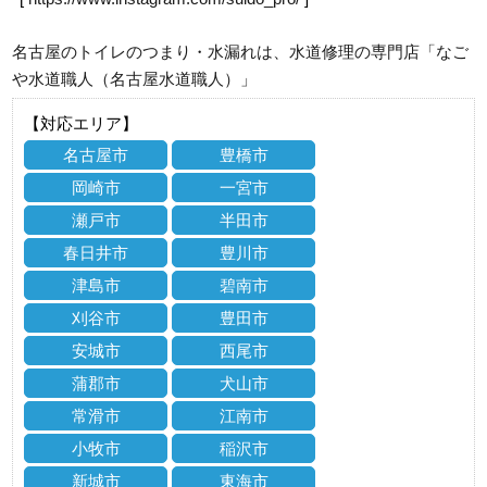
名古屋のトイレのつまり・水漏れは、水道修理の専門店「なご
や水道職人（名古屋水道職人）」
【対応エリア】
名古屋市
豊橋市
岡崎市
一宮市
瀬戸市
半田市
春日井市
豊川市
津島市
碧南市
刈谷市
豊田市
安城市
西尾市
蒲郡市
犬山市
常滑市
江南市
小牧市
稲沢市
新城市
東海市