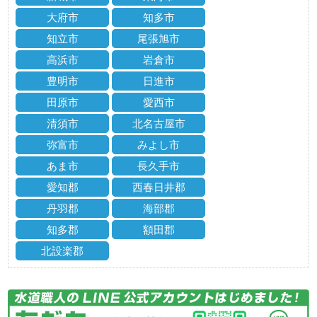
大府市
知多市
知立市
尾張旭市
高浜市
岩倉市
豊明市
日進市
田原市
愛西市
清須市
北名古屋市
弥富市
みよし市
あま市
長久手市
愛知郡
西春日井郡
丹羽郡
海部郡
知多郡
額田郡
北設楽郡