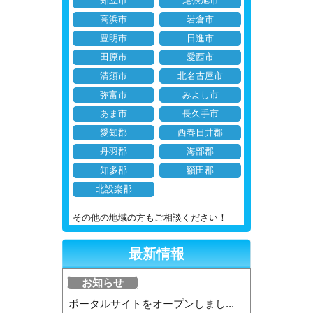
知立市
尾張旭市
高浜市
岩倉市
豊明市
日進市
田原市
愛西市
清須市
北名古屋市
弥富市
みよし市
あま市
長久手市
愛知郡
西春日井郡
丹羽郡
海部郡
知多郡
額田郡
北設楽郡
その他の地域の方もご相談ください！
最新情報
お知らせ
ポータルサイトをオープンしまし...