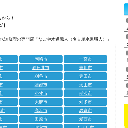
らから！
o/
]
水道修理の専門店「なごや水道職人（名古屋水道職人）」
市
岡崎市
一宮市
市
春日井市
豊川市
市
刈谷市
豊田市
市
蒲郡市
犬山市
市
小牧市
稲沢市
市
大府市
知多市
旭市
高浜市
岩倉市
市
田原市
愛西市
屋市
弥富市
みよし市