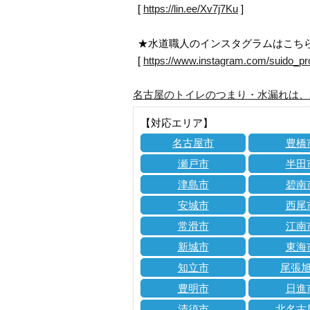
[
https://lin.ee/Xv7j7Ku
]
★水道職人のインスタグラムはこち
[
https://www.instagram.com/suido_pr
名古屋のトイレのつまり・水漏れは、
【対応エリア】
名古屋市
豊橋
瀬戸市
半田
津島市
碧南
安城市
西尾
常滑市
江南
新城市
東海
知立市
尾張
豊明市
日進
清須市
北名古