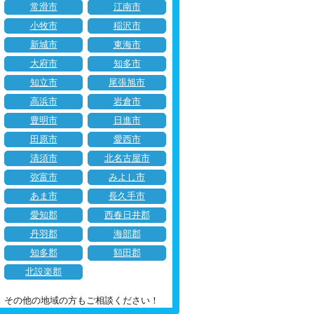
常滑市
江南市
小牧市
稲沢市
新城市
東海市
大府市
知多市
知立市
尾張旭市
高浜市
岩倉市
豊明市
日進市
田原市
愛西市
清須市
北名古屋市
弥富市
みよし市
あま市
長久手市
愛知郡
西春日井郡
丹羽郡
海部郡
知多郡
額田郡
北設楽郡
その他の地域の方もご相談ください！