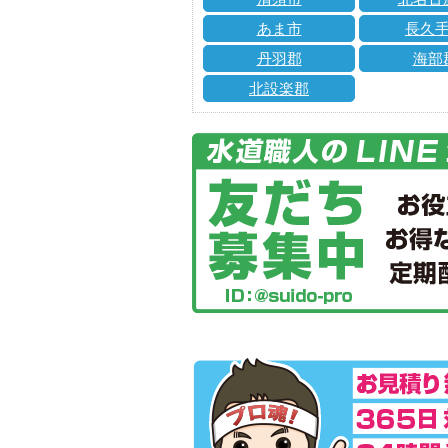
あま市
長久
丹羽郡
海部
北設楽郡