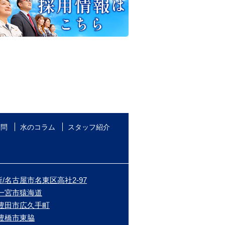
質問
水のコラム
スタッフ紹介
/名古屋市名東区高社2-97
/一宮市猿海道
/豊田市広久手町
/豊橋市東脇