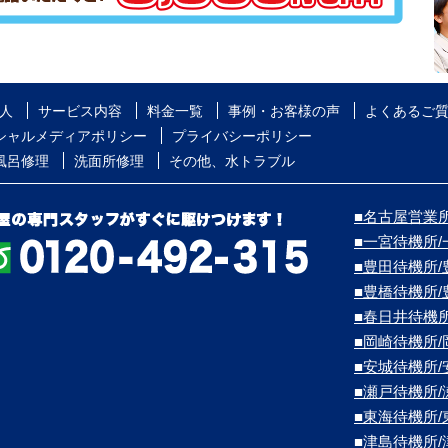
人
サービス内容
料金一覧
事例・お客様の声
よくあるご
シャルメディアポリシー
プライバシーポリシー
風呂修理
洗面所修理
その他、水トラブル
■名古屋営業所
■一宮待機所
■豊田待機所
■豊橋待機所
■春日井待機
■岡崎待機所
■安城待機所
■瀬戸待機所
■東海待機所
■津島待機所