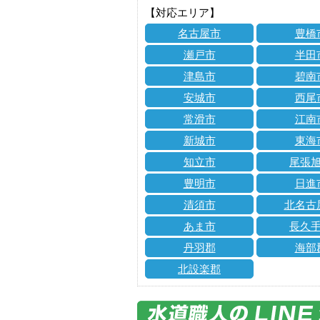
【対応エリア】
名古屋市
豊橋
瀬戸市
半田
津島市
碧南
安城市
西尾
常滑市
江南
新城市
東海
知立市
尾張
豊明市
日進
清須市
北名古
あま市
長久
丹羽郡
海部
北設楽郡