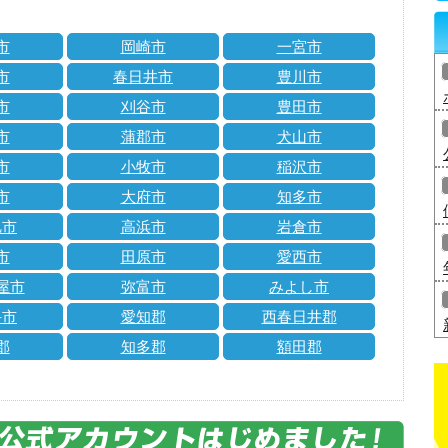
市
岡崎市
一宮市
市
春日井市
豊川市
市
刈谷市
豊田市
市
蒲郡市
犬山市
市
小牧市
稲沢市
市
大府市
知多市
旭市
高浜市
岩倉市
市
田原市
愛西市
屋市
弥富市
みよし市
手市
愛知郡
西春日井郡
郡
知多郡
額田郡