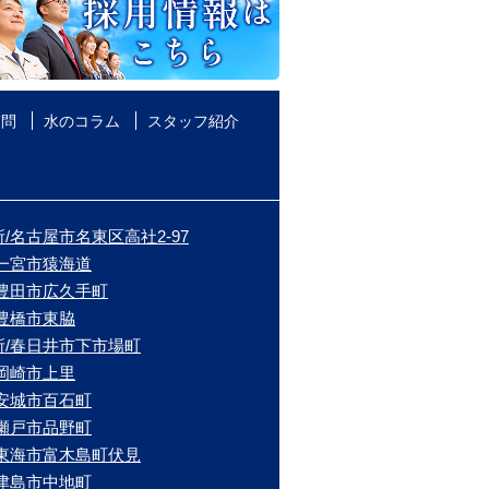
質問
水のコラム
スタッフ紹介
/名古屋市名東区高社2-97
/一宮市猿海道
/豊田市広久手町
/豊橋市東脇
所/春日井市下市場町
/岡崎市上里
/安城市百石町
/瀬戸市品野町
/東海市富木島町伏見
/津島市中地町