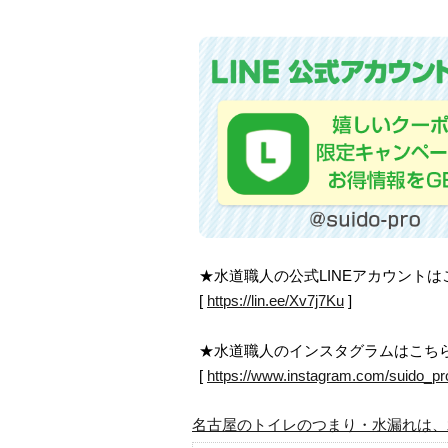
★水道職人の公式LINEアカウント
[
https://lin.ee/Xv7j7Ku
]
★水道職人のインスタグラムはこち
[
https://www.instagram.com/suido_pr
名古屋のトイレのつまり・水漏れは、