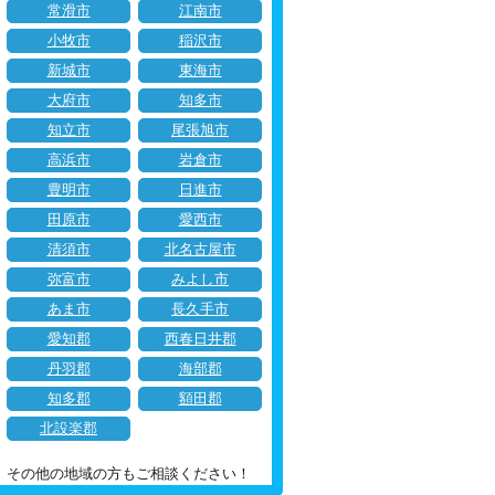
常滑市
江南市
小牧市
稲沢市
新城市
東海市
大府市
知多市
知立市
尾張旭市
高浜市
岩倉市
豊明市
日進市
田原市
愛西市
清須市
北名古屋市
弥富市
みよし市
あま市
長久手市
愛知郡
西春日井郡
丹羽郡
海部郡
知多郡
額田郡
北設楽郡
その他の地域の方もご相談ください！