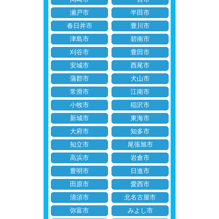
瀬戸市
半田市
春日井市
豊川市
津島市
碧南市
刈谷市
豊田市
安城市
西尾市
蒲郡市
犬山市
常滑市
江南市
小牧市
稲沢市
新城市
東海市
大府市
知多市
知立市
尾張旭市
高浜市
岩倉市
豊明市
日進市
田原市
愛西市
清須市
北名古屋市
弥富市
みよし市