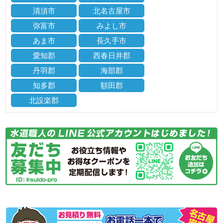
清須市
北名古屋市
弥富市
みよし市
あま市
長久手市
愛知郡
西春日井郡
丹羽郡
海部郡
知多郡
額田郡
北設楽郡