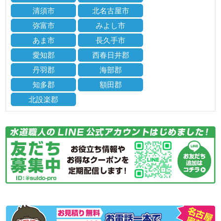
清須市
北名古屋市
弥富市
みよし市
あま市
長久手市
愛知郡
西春日井郡
丹羽郡
海部郡
知多郡
額田郡
北設楽郡