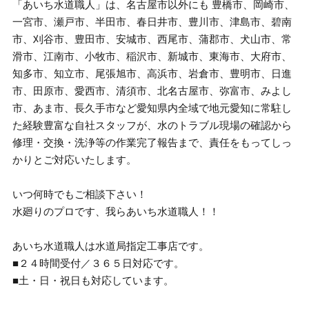
「あいち水道職人」は、名古屋市以外にも 豊橋市、岡崎市、
一宮市、瀬戸市、半田市、春日井市、豊川市、津島市、碧南
市、刈谷市、豊田市、安城市、西尾市、蒲郡市、犬山市、常
滑市、江南市、小牧市、稲沢市、新城市、東海市、大府市、
知多市、知立市、尾張旭市、高浜市、岩倉市、豊明市、日進
市、田原市、愛西市、清須市、北名古屋市、弥富市、みよし
市、あま市、長久手市など愛知県内全域で地元愛知に常駐し
た経験豊富な自社スタッフが、水のトラブル現場の確認から
修理・交換・洗浄等の作業完了報告まで、責任をもってしっ
かりとご対応いたします。
いつ何時でもご相談下さい！
水廻りのプロです、我らあいち水道職人！！
あいち水道職人は水道局指定工事店です。
■２４時間受付／３６５日対応です。
■土・日・祝日も対応しています。