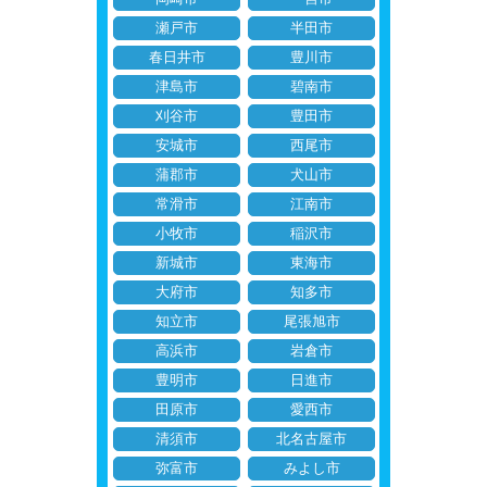
瀬戸市
半田市
春日井市
豊川市
津島市
碧南市
刈谷市
豊田市
安城市
西尾市
蒲郡市
犬山市
常滑市
江南市
小牧市
稲沢市
新城市
東海市
大府市
知多市
知立市
尾張旭市
高浜市
岩倉市
豊明市
日進市
田原市
愛西市
清須市
北名古屋市
弥富市
みよし市