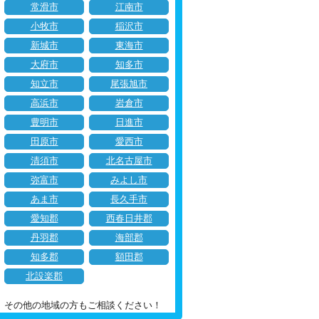
常滑市
江南市
小牧市
稲沢市
新城市
東海市
大府市
知多市
知立市
尾張旭市
高浜市
岩倉市
豊明市
日進市
田原市
愛西市
清須市
北名古屋市
弥富市
みよし市
あま市
長久手市
愛知郡
西春日井郡
丹羽郡
海部郡
知多郡
額田郡
北設楽郡
その他の地域の方もご相談ください！