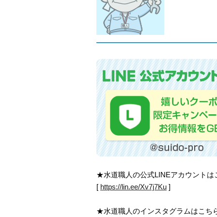
★水道職人の公式LINEアカウント
[
https://lin.ee/Xv7j7Ku
]
★水道職人のインスタグラムはこち