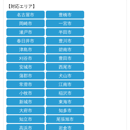
【対応エリア】
名古屋市
豊橋市
岡崎市
一宮市
瀬戸市
半田市
春日井市
豊川市
津島市
碧南市
刈谷市
豊田市
安城市
西尾市
蒲郡市
犬山市
常滑市
江南市
小牧市
稲沢市
新城市
東海市
大府市
知多市
知立市
尾張旭市
高浜市
岩倉市