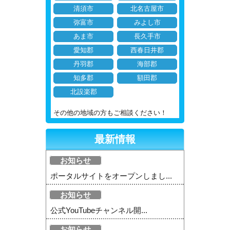
清須市
北名古屋市
弥富市
みよし市
あま市
長久手市
愛知郡
西春日井郡
丹羽郡
海部郡
知多郡
額田郡
北設楽郡
その他の地域の方もご相談ください！
最新情報
お知らせ
ポータルサイトをオープンしまし...
お知らせ
公式YouTubeチャンネル開...
お知らせ