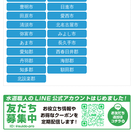
豊明市
日進市
田原市
愛西市
清須市
北名古屋市
弥富市
みよし市
あま市
長久手市
愛知郡
西春日井郡
丹羽郡
海部郡
知多郡
額田郡
北設楽郡