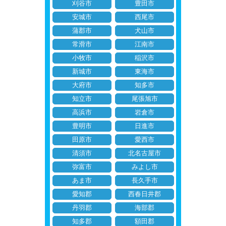
刈谷市
豊田市
安城市
西尾市
蒲郡市
犬山市
常滑市
江南市
小牧市
稲沢市
新城市
東海市
大府市
知多市
知立市
尾張旭市
高浜市
岩倉市
豊明市
日進市
田原市
愛西市
清須市
北名古屋市
弥富市
みよし市
あま市
長久手市
愛知郡
西春日井郡
丹羽郡
海部郡
知多郡
額田郡