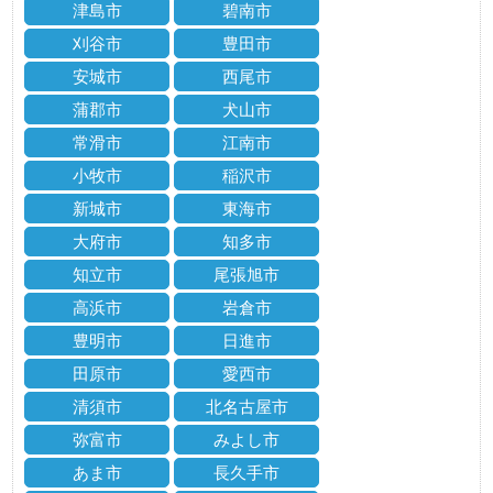
津島市
碧南市
刈谷市
豊田市
安城市
西尾市
蒲郡市
犬山市
常滑市
江南市
小牧市
稲沢市
新城市
東海市
大府市
知多市
知立市
尾張旭市
高浜市
岩倉市
豊明市
日進市
田原市
愛西市
清須市
北名古屋市
弥富市
みよし市
あま市
長久手市